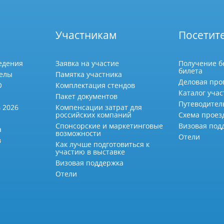
Участникам
Посетит
едения
Заявка на участие
Получение б
билета
делы
Памятка участника
Деловая про
О
Комплектация стендов
Каталог учас
Пакет документов
Путеводител
 2026
Компенсации затрат для
российских компаний
Схема проез
Спонсорские и маркетинговые
Визовая под
а
возможности
Отели
в
Как лучше подготовиться к
участию в выставке
Визовая поддержка
Отели