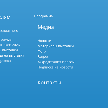
елям
Программа
Медиа
есплатного
грамма
Новости
тников 2026
Материалы выставки
ь выставки
Фото
да на выставку
Видео
держка
Аккредитация прессы
Подписка на новости
Контакты