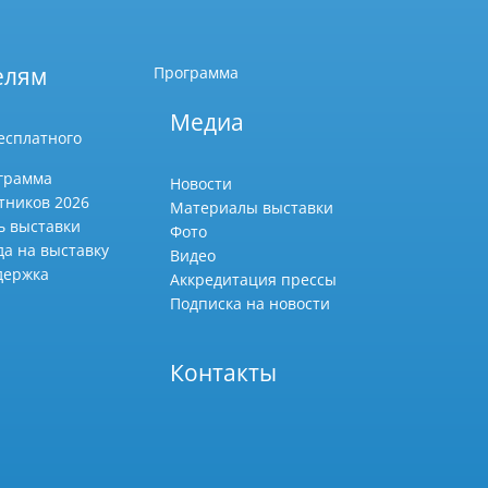
елям
Программа
Медиа
есплатного
грамма
Новости
тников 2026
Материалы выставки
ь выставки
Фото
да на выставку
Видео
держка
Аккредитация прессы
Подписка на новости
Контакты