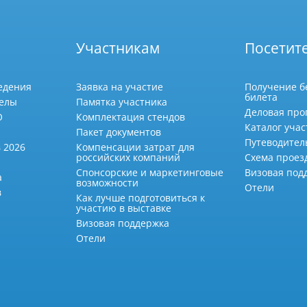
Участникам
Посетит
едения
Заявка на участие
Получение б
билета
делы
Памятка участника
Деловая про
О
Комплектация стендов
Каталог учас
Пакет документов
Путеводител
 2026
Компенсации затрат для
российских компаний
Схема проез
Спонсорские и маркетинговые
Визовая под
а
возможности
Отели
в
Как лучше подготовиться к
участию в выставке
Визовая поддержка
Отели