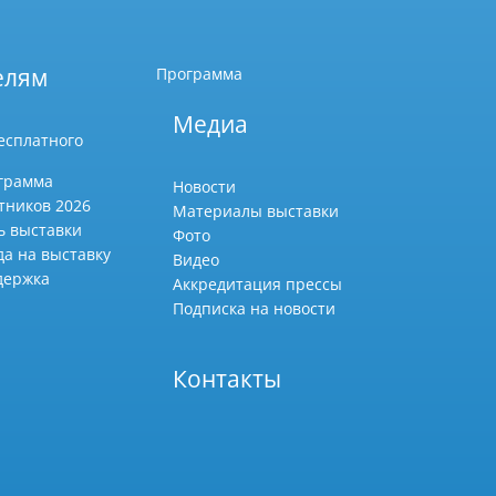
елям
Программа
Медиа
есплатного
грамма
Новости
тников 2026
Материалы выставки
ь выставки
Фото
да на выставку
Видео
держка
Аккредитация прессы
Подписка на новости
Контакты