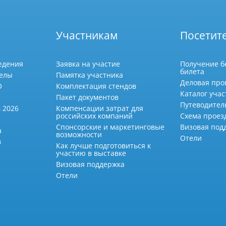
Участникам
Посетит
едения
Заявка на участие
Получение б
билета
делы
Памятка участника
Деловая про
О
Комплектация стендов
Каталог учас
Пакет документов
Путеводител
 2026
Компенсации затрат для
российских компаний
Схема проез
Спонсорские и маркетинговые
Визовая под
а
возможности
Отели
в
Как лучше подготовиться к
участию в выставке
Визовая поддержка
Отели