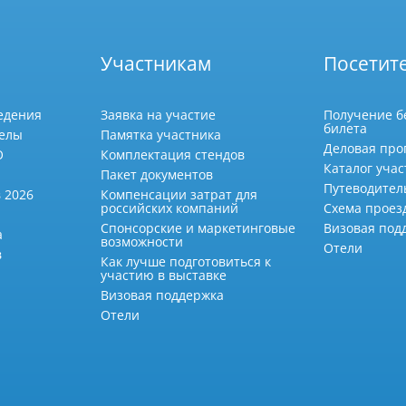
Участникам
Посетит
едения
Заявка на участие
Получение б
билета
делы
Памятка участника
Деловая про
О
Комплектация стендов
Каталог учас
Пакет документов
Путеводител
 2026
Компенсации затрат для
российских компаний
Схема проез
Спонсорские и маркетинговые
Визовая под
а
возможности
Отели
в
Как лучше подготовиться к
участию в выставке
Визовая поддержка
Отели