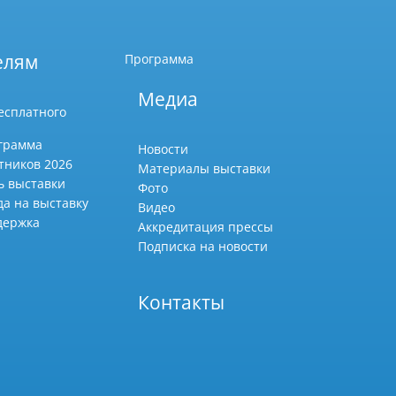
елям
Программа
Медиа
есплатного
грамма
Новости
тников 2026
Материалы выставки
ь выставки
Фото
да на выставку
Видео
держка
Аккредитация прессы
Подписка на новости
Контакты