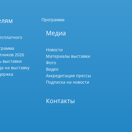
елям
Программа
Медиа
есплатного
грамма
Новости
тников 2026
Материалы выставки
ь выставки
Фото
да на выставку
Видео
держка
Аккредитация прессы
Подписка на новости
Контакты