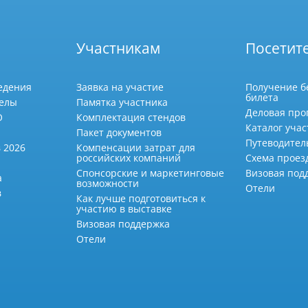
Участникам
Посетит
едения
Заявка на участие
Получение б
билета
делы
Памятка участника
Деловая про
О
Комплектация стендов
Каталог учас
Пакет документов
Путеводител
 2026
Компенсации затрат для
российских компаний
Схема проез
Спонсорские и маркетинговые
Визовая под
а
возможности
Отели
в
Как лучше подготовиться к
участию в выставке
Визовая поддержка
Отели