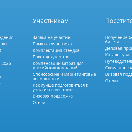
Участникам
Посетит
едения
Заявка на участие
Получение б
билета
делы
Памятка участника
Деловая про
О
Комплектация стендов
Каталог учас
Пакет документов
Путеводител
 2026
Компенсации затрат для
российских компаний
Схема проез
Спонсорские и маркетинговые
Визовая под
а
возможности
Отели
в
Как лучше подготовиться к
участию в выставке
Визовая поддержка
Отели