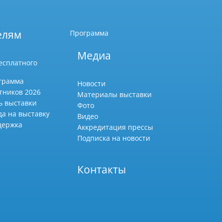
елям
Программа
Медиа
есплатного
грамма
Новости
тников 2026
Материалы выставки
ь выставки
Фото
да на выставку
Видео
держка
Аккредитация прессы
Подписка на новости
Контакты