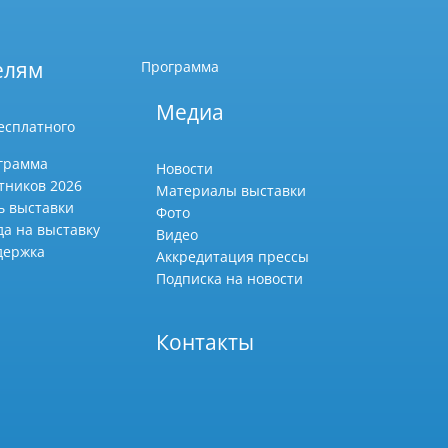
елям
Программа
Медиа
есплатного
грамма
Новости
тников 2026
Материалы выставки
ь выставки
Фото
да на выставку
Видео
держка
Аккредитация прессы
Подписка на новости
Контакты