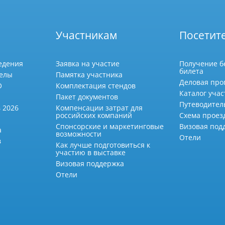
Участникам
Посетит
едения
Заявка на участие
Получение б
билета
делы
Памятка участника
Деловая про
О
Комплектация стендов
Каталог учас
Пакет документов
Путеводител
 2026
Компенсации затрат для
российских компаний
Схема проез
Спонсорские и маркетинговые
Визовая под
а
возможности
Отели
в
Как лучше подготовиться к
участию в выставке
Визовая поддержка
Отели