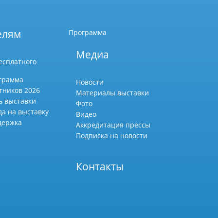
елям
Программа
Медиа
есплатного
грамма
Новости
тников 2026
Материалы выставки
ь выставки
Фото
да на выставку
Видео
держка
Аккредитация прессы
Подписка на новости
Контакты