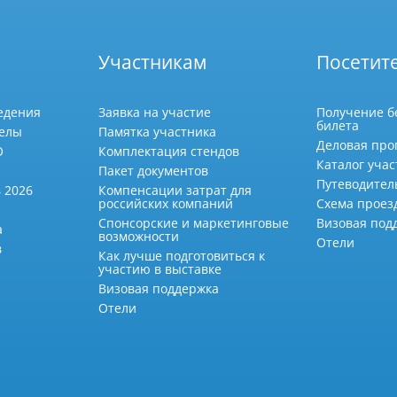
Участникам
Посетит
едения
Заявка на участие
Получение б
билета
делы
Памятка участника
Деловая про
О
Комплектация стендов
Каталог учас
Пакет документов
Путеводител
 2026
Компенсации затрат для
российских компаний
Схема проез
Спонсорские и маркетинговые
Визовая под
а
возможности
Отели
в
Как лучше подготовиться к
участию в выставке
Визовая поддержка
Отели