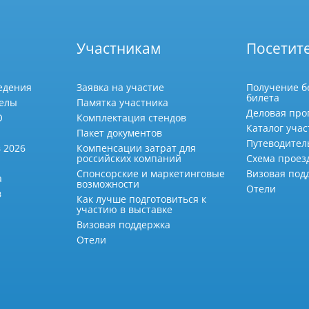
Участникам
Посетит
едения
Заявка на участие
Получение б
билета
делы
Памятка участника
Деловая про
О
Комплектация стендов
Каталог учас
Пакет документов
Путеводител
 2026
Компенсации затрат для
российских компаний
Схема проез
Спонсорские и маркетинговые
Визовая под
а
возможности
Отели
в
Как лучше подготовиться к
участию в выставке
Визовая поддержка
Отели