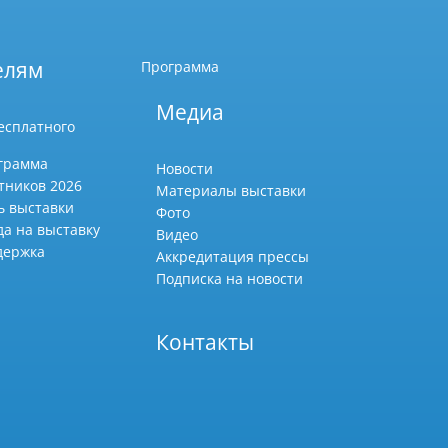
елям
Программа
Медиа
есплатного
грамма
Новости
тников 2026
Материалы выставки
ь выставки
Фото
да на выставку
Видео
держка
Аккредитация прессы
Подписка на новости
Контакты