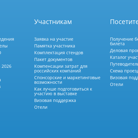
Участникам
Посетит
едения
Заявка на участие
Получение б
билета
делы
Памятка участника
Деловая про
О
Комплектация стендов
Каталог учас
Пакет документов
Путеводител
 2026
Компенсации затрат для
российских компаний
Схема проез
Спонсорские и маркетинговые
Визовая под
а
возможности
Отели
в
Как лучше подготовиться к
участию в выставке
Визовая поддержка
Отели