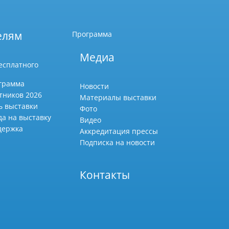
елям
Программа
Медиа
есплатного
грамма
Новости
тников 2026
Материалы выставки
ь выставки
Фото
да на выставку
Видео
держка
Аккредитация прессы
Подписка на новости
Контакты