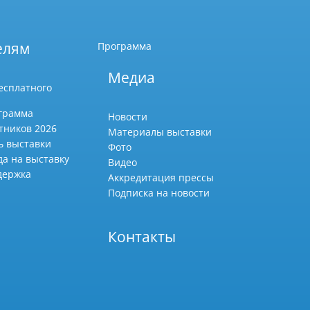
елям
Программа
Медиа
есплатного
грамма
Новости
тников 2026
Материалы выставки
ь выставки
Фото
да на выставку
Видео
держка
Аккредитация прессы
Подписка на новости
Контакты