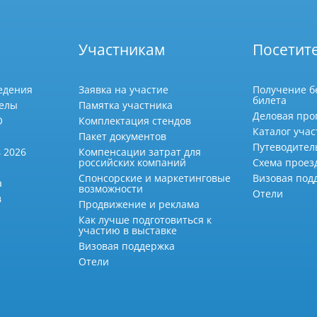
Участникам
Посетит
едения
Заявка на участие
Получение б
билета
делы
Памятка участника
Деловая про
О
Комплектация стендов
Каталог учас
Пакет документов
Путеводител
 2026
Компенсации затрат для
российских компаний
Схема проез
Спонсорские и маркетинговые
Визовая под
а
возможности
Отели
в
Продвижение и реклама
Как лучше подготовиться к
участию в выставке
Визовая поддержка
Отели