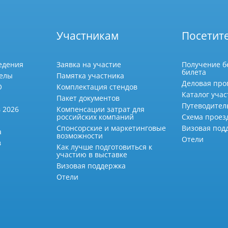
Участникам
Посетит
едения
Заявка на участие
Получение б
билета
делы
Памятка участника
Деловая про
О
Комплектация стендов
Каталог учас
Пакет документов
Путеводител
 2026
Компенсации затрат для
российских компаний
Схема проез
Спонсорские и маркетинговые
Визовая под
а
возможности
Отели
в
Как лучше подготовиться к
участию в выставке
Визовая поддержка
Отели