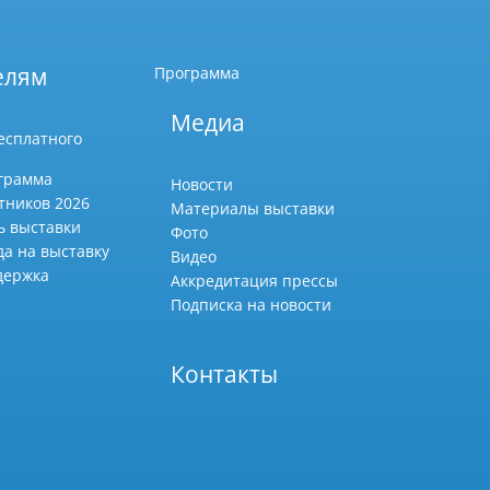
елям
Программа
Медиа
есплатного
грамма
Новости
тников 2026
Материалы выставки
ь выставки
Фото
да на выставку
Видео
держка
Аккредитация прессы
Подписка на новости
Контакты