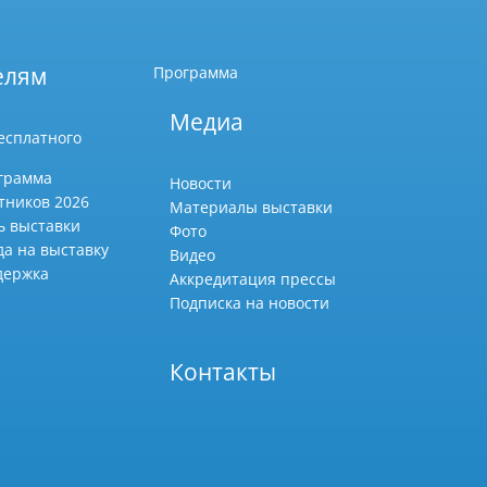
елям
Программа
Медиа
есплатного
грамма
Новости
тников 2026
Материалы выставки
ь выставки
Фото
да на выставку
Видео
держка
Аккредитация прессы
Подписка на новости
Контакты