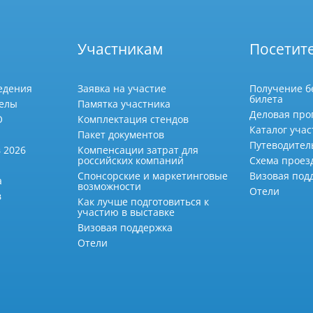
Участникам
Посетит
едения
Заявка на участие
Получение б
билета
делы
Памятка участника
Деловая про
О
Комплектация стендов
Каталог учас
Пакет документов
Путеводител
 2026
Компенсации затрат для
российских компаний
Схема проез
Спонсорские и маркетинговые
Визовая под
а
возможности
Отели
в
Как лучше подготовиться к
участию в выставке
Визовая поддержка
Отели