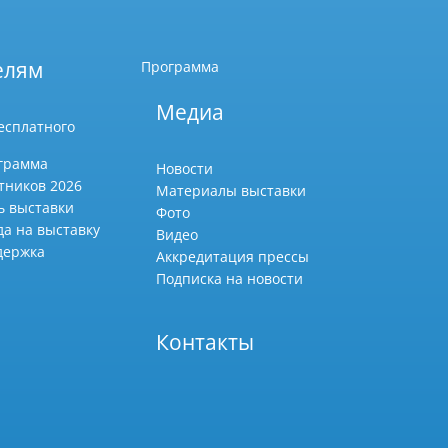
елям
Программа
Медиа
есплатного
грамма
Новости
тников 2026
Материалы выставки
ь выставки
Фото
да на выставку
Видео
держка
Аккредитация прессы
Подписка на новости
Контакты