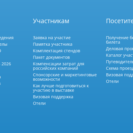
Участникам
Посетит
едения
Заявка на участие
Получение б
билета
делы
Памятка участника
Деловая про
О
Комплектация стендов
Каталог учас
Пакет документов
Путеводител
 2026
Компенсации затрат для
российских компаний
Схема проез
Спонсорские и маркетинговые
Визовая под
а
возможности
Отели
в
Как лучше подготовиться к
участию в выставке
Визовая поддержка
Отели