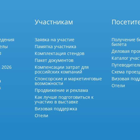
Участникам
Посетит
едения
Заявка на участие
Получение б
билета
делы
Памятка участника
Деловая про
О
Комплектация стендов
Каталог учас
Пакет документов
Путеводител
 2026
Компенсации затрат для
российских компаний
Схема проез
Спонсорские и маркетинговые
Визовая под
а
возможности
Отели
в
Продвижение и реклама
Как лучше подготовиться к
участию в выставке
Визовая поддержка
Отели