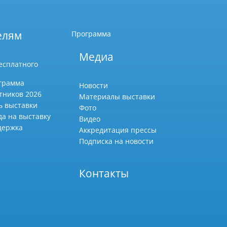
елям
Программа
Медиа
есплатного
грамма
Новости
тников 2026
Материалы выставки
ь выставки
Фото
да на выставку
Видео
держка
Аккредитация прессы
Подписка на новости
Контакты