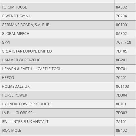
FORUMHOUSE
8A502
G.WENDT GmbH
7C204
GERMANS BOADA, S.A. RUBI
8C1001
GLOBAL MERCH
8A302
GPPI
7C7, 7C8
GREATSTAR EUROPE LIMITED
7D105
HAMMER WERCKZEUG
8G201
HEAVEN & EARTH — CASTLE TOOL
7D701
HEPCO
7C201
HOLMSDALE UK
8C1103
HORSE POWER
7D304
HYUNDAI POWER PRODUCTS
8Е101
I.A.P. — GLOBE SRL
7D303
IFA — INTER FLUX ANSTALT
7A101
IRON MOLE
8B402