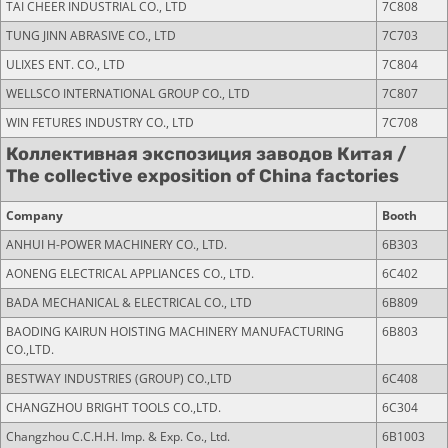
TAI CHEER INDUSTRIAL CO., LTD
7С808
TUNG JINN ABRASIVE CO., LTD
7C703
ULIXES ENT. CO., LTD
7С804
WELLSCO INTERNATIONAL GROUP CO., LTD
7С807
WIN FETURES INDUSTRY CO., LTD
7C708
Коллективная экспозиция заводов Китая /
The collective exposition of China factories
Company
Booth
ANHUI H-POWER MACHINERY CO., LTD.
6B303
AONENG ELECTRICAL APPLIANCES CO., LTD.
6C402
BADA MECHANICAL & ELECTRICAL CO., LTD
6B809
BAODING KAIRUN HOISTING MACHINERY MANUFACTURING
6B803
CO.,LTD.
BESTWAY INDUSTRIES (GROUP) CO.,LTD
6C408
CHANGZHOU BRIGHT TOOLS CO.,LTD.
6C304
Changzhou C.C.H.H. Imp. & Exp. Co., Ltd.
6B1003