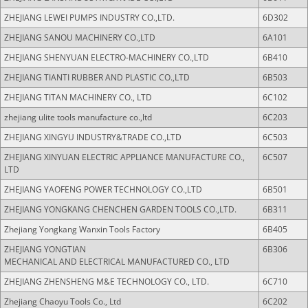
ZHEJIANG LEWEI PUMPS INDUSTRY CO.,LTD.
6D302
ZHEJIANG SANOU MACHINERY CO.,LTD
6A101
ZHEJIANG SHENYUAN ELECTRO-MACHINERY CO.,LTD
6B410
ZHEJIANG TIANTI RUBBER AND PLASTIC CO.,LTD
6B503
ZHEJIANG TITAN MACHINERY CO., LTD
6C102
zhejiang ulite tools manufacture co.,ltd
6C203
ZHEJIANG XINGYU INDUSTRY&TRADE CO.,LTD
6C503
ZHEJIANG XINYUAN ELECTRIC APPLIANCE MANUFACTURE CO.,
6C507
LTD
ZHEJIANG YAOFENG POWER TECHNOLOGY CO.,LTD
6B501
ZHEJIANG YONGKANG CHENCHEN GARDEN TOOLS CO.,LTD.
6B311
Zhejiang Yongkang Wanxin Tools Factory
6B405
ZHEJIANG YONGTIAN
6B306
MECHANICAL AND ELECTRICAL MANUFACTURED CO., LTD
ZHEJIANG ZHENSHENG M&E TECHNOLOGY CO., LTD.
6C710
Zhejiang Chaoyu Tools Co., Ltd
6C202