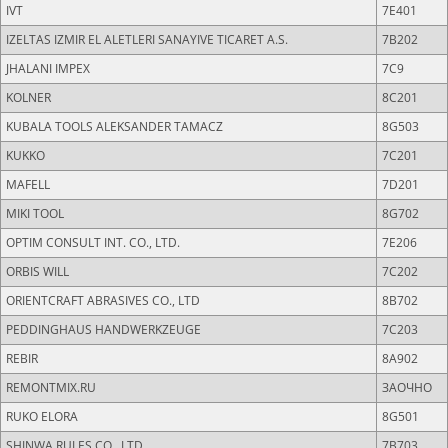
IVT
7E401
IZELTAS IZMIR EL ALETLERI SANAYIVE TICARET A.S.
7B202
JHALANI IMPEX
7C9
KOLNER
8C201
KUBALA TOOLS ALEKSANDER TAMACZ
8G503
KUKKO
7C201
MAFELL
7D201
MIKI TOOL
8G702
OPTIM CONSULT INT. CO., LTD.
7Е206
ORBIS WILL
7C202
ORIENTCRAFT ABRASIVES CO., LTD
8B702
PEDDINGHAUS HANDWERKZEUGE
7C203
REBIR
8A902
REMONTMIX.RU
ЗАОЧНО
RUKO ELORA
8G501
SHINWA RULES CO., LTD
7B703