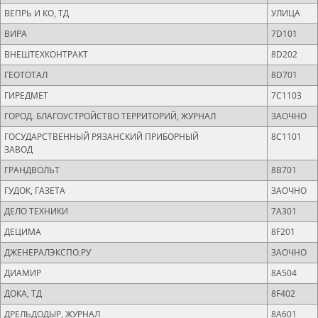
ВЕПРЬ И КО, ТД
УЛИЦА
ВИРА
7D101
ВНЕШТЕХКОНТРАКТ
8D202
ГЕОТОТАЛ
8D701
ГИРЕДМЕТ
7C1103
ГОРОД. БЛАГОУСТРОЙСТВО ТЕРРИТОРИЙ, ЖУРНАЛ
ЗАОЧНО
ГОСУДАРСТВЕННЫЙ РЯЗАНСКИЙ ПРИБОРНЫЙ
8С1101
ЗАВОД
ГРАНДВОЛЬТ
8B701
ГУДОК, ГАЗЕТА
ЗАОЧНО
ДЕЛО ТЕХНИКИ
7A301
ДЕЦИМА
8F201
ДЖЕНЕРАЛЭКСПО.РУ
ЗАОЧНО
ДИАМИР
8A504
ДОКА, ТД
8F402
ДРЕЛЬДОДЫР, ЖУРНАЛ
8A601