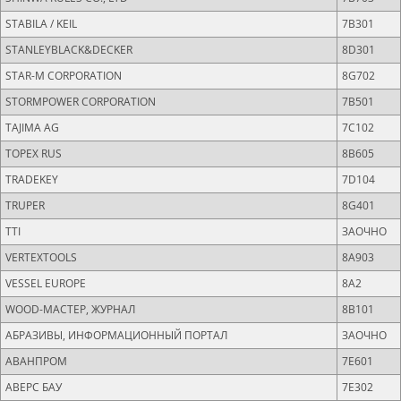
STABILA / KEIL
7B301
STANLEYBLACK&DECKER
8D301
STAR-M CORPORATION
8G702
STORMPOWER CORPORATION
7B501
TAJIMA AG
7C102
TOPEX RUS
8B605
TRADEKEY
7D104
TRUPER
8G401
TTI
ЗАОЧНО
VERTEXTOOLS
8A903
VESSEL EUROPE
8A2
WOOD-МАСТЕР, ЖУРНАЛ
8В101
АБРАЗИВЫ, ИНФОРМАЦИОННЫЙ ПОРТАЛ
ЗАОЧНО
АВАНПРОМ
7E601
АВЕРС БАУ
7Е302