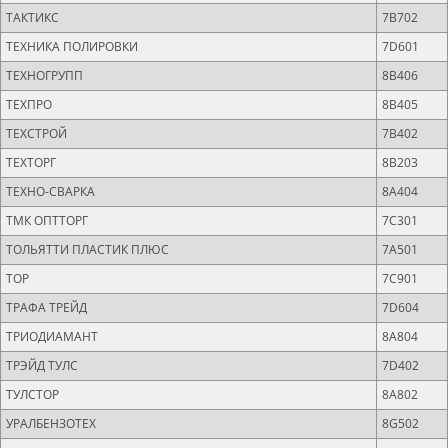
ТАКТИКС
7B702
ТЕХНИКА ПОЛИРОВКИ
7D601
ТЕХНОГРУПП
8B406
ТЕХПРО
8B405
ТЕХСТРОЙ
7B402
ТЕХТОРГ
8B203
ТЕХНО-СВАРКА
8A404
ТМК ОПТТОРГ
7C301
ТОЛЬЯТТИ ПЛАСТИК ПЛЮС
7A501
ТОР
7C901
ТРАФА ТРЕЙД
7D604
ТРИОДИАМАНТ
8A804
ТРЭЙД ТУЛС
7D402
ТУЛСТОР
8A802
УРАЛБЕНЗОТЕХ
8G502