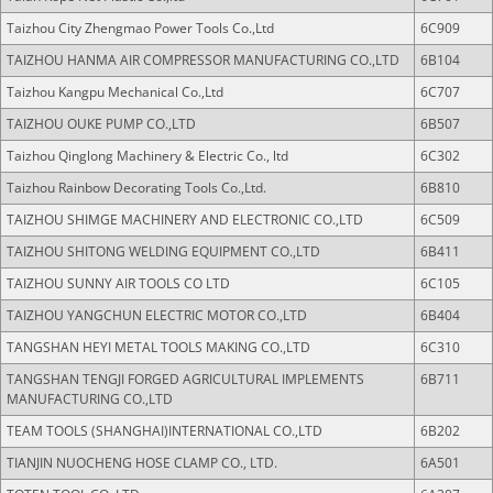
Taizhou City Zhengmao Power Tools Co.,Ltd
6C909
TAIZHOU HANMA AIR COMPRESSOR MANUFACTURING CO.,LTD
6B104
Taizhou Kangpu Mechanical Co.,Ltd
6C707
TAIZHOU OUKE PUMP CO.,LTD
6B507
Taizhou Qinglong Machinery & Electric Co., ltd
6C302
Taizhou Rainbow Decorating Tools Co.,Ltd.
6B810
TAIZHOU SHIMGE MACHINERY AND ELECTRONIC CO.,LTD
6C509
TAIZHOU SHITONG WELDING EQUIPMENT CO.,LTD
6B411
TAIZHOU SUNNY AIR TOOLS CO LTD
6C105
TAIZHOU YANGCHUN ELECTRIC MOTOR CO.,LTD
6B404
TANGSHAN HEYI METAL TOOLS MAKING CO.,LTD
6C310
TANGSHAN TENGJI FORGED AGRICULTURAL IMPLEMENTS
6B711
MANUFACTURING CO.,LTD
TEAM TOOLS (SHANGHAI)INTERNATIONAL CO.,LTD
6B202
TIANJIN NUOCHENG HOSE CLAMP CO., LTD.
6A501