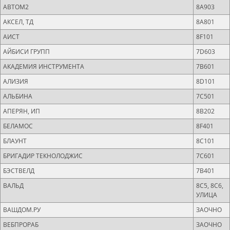
АВТОМ2
8A903
АКСЕЛ, ТД
8A801
АИСТ
8F101
АЙБИСИ ГРУПП
7D603
АКАДЕМИЯ ИНСТРУМЕНТА
7B601
АЛИЗИЯ
8D101
АЛЬБИНА
7C501
АПЕРЯН, ИП
8B202
БЕЛАМОС
8F401
БЛАУНТ
8C101
БРИГАДИР ТЕКНОЛОДЖИС
7C601
БЭСТВЕЛД
7B401
ВАЛЬД
8C5, 8C6,
УЛИЦА
ВАШДОМ.РУ
ЗАОЧНО
ВЕБПРОРАБ
ЗАОЧНО