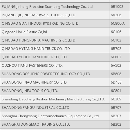
PUJIANG jinheng Precision Stamping Technology Co., Ltd.
6B1002
PUJIANG QIUJING HARDWARE TOOLS CO.,LTD
6A206
QINGDAO GIANT INDUSTRY&TRADING CO.,LTD.
6C806-A
Qingdao Haijia Plastic Co,ltd
6C106
QINGDAO HONGRUNFA MACHINERY CO.,LTD
6C103
QINGDAO HYTANG HAND TRUCK CO.,LTD
6B702
QINGDAO YOUHE HANDTRUCK CO.,LTD.
6C802
QUZHOU TIANLI FASTENERS CO.,LTD.
6A502
SHANDONG BOSHENG POWER TECHNOLOGY CO.,LTD
6B808
SHANDONG JINAO MACHINERY CO.,LTD
6D408
SHANDONG JINFU TOOLS CO.,LTD.
6C801
Shandong Liaocheng Keshun Machinery Manufacturing Co.,LTD.
6C309
SHANDONG PANGU INDUSTRIAL CO.,LTD
6B707
Shanghai Chengxiang Electromechanical Equipment Co., Ltd
6B207
SHANGHAI DONGMAO TRADING CO.,LTD.
6B302