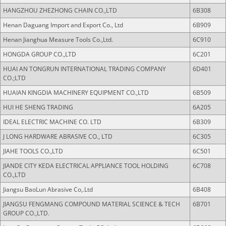
HANGZHOU ZHEZHONG CHAIN CO.,LTD
6B308
Henan Daguang Import and Export Co., Ltd
6B909
Henan Jianghua Measure Tools Co.,Ltd.
6C910
HONGDA GROUP CO.,LTD
6C201
HUAI AN TONGRUN INTERNATIONAL TRADING COMPANY
6D401
CO.;LTD
HUAIAN KINGDIA MACHINERY EQUIPMENT CO.,LTD
6B509
HUI HE SHENG TRADING
6A205
IDEAL ELECTRIC MACHINE CO. LTD
6B309
J LONG HARDWARE ABRASIVE CO., LTD
6C305
JIAHE TOOLS CO.,LTD
6C501
JIANDE CITY KEDA ELECTRICAL APPLIANCE TOOL HOLDING
6C708
CO.,LTD
Jiangsu BaoLun Abrasive Co,.Ltd
6B408
JIANGSU FENGMANG COMPOUND MATERIAL SCIENCE & TECH
6B701
GROUP CO.,LTD.