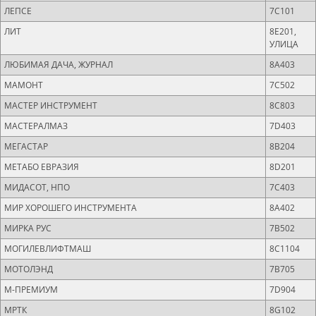
ЛЕПСЕ
7C101
ЛИТ
8Е201,
УЛИЦА
ЛЮБИМАЯ ДАЧА, ЖУРНАЛ
8А403
МАМОНТ
7C502
МАСТЕР ИНСТРУМЕНТ
8C803
МАСТЕРАЛМАЗ
7D403
МЕГАСТАР
8B204
МЕТАБО ЕВРАЗИЯ
8D201
МИДАСОТ, НПО
7C403
МИР ХОРОШЕГО ИНСТРУМЕНТА
8А402
МИРКА РУС
7B502
МОГИЛЕВЛИФТМАШ
8C1104
МОТОЛЭНД
7B705
M-ПРЕМИУМ
7D904
МРТК
8G102