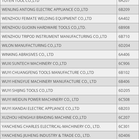
TOTEN TOOL CO.,LTD
6A207
WENLING ANTONG ELECTRIC APPLIANCE CO.,LTD
6B209
WENZHOU FEIMATE WELDING EQUIPMENT CO.,LTD
6A402
WENZHOU GUOXIN HARDWARE TOOLS CO.,LTD.
6B908
WENZHOU TRIPOD INSTRUMENT MANUFACTURING CO.,LTD
6B710
WILON MANUFACTURING CO.,LTD
6D204
WINKING ABRASIVES CO., LTD
6A406
WUXI SUNTECH MACHINERY CO.,LTD
6C906
WUYI CHUANGFENG TOOLS MANUFACTURE CO.,LTD
6B102
WUYI HENGYUE MACHINERY MANUFACTURE CO., LTD
6B406
WUYI SHIJING TOOLS CO.,LTD
6D205
WUYI WEIDUN POWER MACHINERY CO., LTD
6C508
WUYI XIANDAI ELECTRIC APPLIANCE CO.,LTD
6B203
XUZHOU HENGHUI BRAIDING MACHINE CO.,LTD
6C207
YANCHENG CHARLES ELECTRICAL-MACHINERY CO., LTD.
6C301
YANCHENG JIUHENG INDUSTRY & TRADE CO., LTD.
6D406