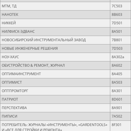
МТМ, ТД
7C503
НАНОТЕК
8B603
НИККЕЙ
7D501
НИЛФИСК-ЭДВАНС
8A501
НОВОСИБИРСКИЙ ИНСТРУМЕНТАЛЬНЫЙ ЗАВОД
7B801
НОВЫЕ ИНЖЕНЕРНЫЕ РЕШЕНИЯ
7D503
НОУ-ХАУС
8А302а
OБУСТРОЙСТВО & РЕМОНТ, ЖУРНАЛ
8А602
ОПТИМАИНСТРУМЕНТ
8А405
ОПТИМИСТ
8А503
ОПТПРОМТОРГ
8A301
ПАТРИОТ
8D601
ПЕРСПЕКТИВА
8A901
ПИПИСИ
7A502
ПОТРЕБИТЕЛЬ: ЖУРНАЛЫ «ИНСТРУМЕНТЫ», «GARDENTOOLS»
8F301
И «ВСЕ ДЛЯ СТРОЙКИ И РЕМОНТА»