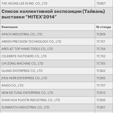
TAE HEUNG LEE KI IND. CO., LTD
7D807
Список коллективной экспозиции (Тайвань)
выставки “MITEX’2014”
Kомпания
№ стенда
APACH INDUSTRIAL CO., LTD
7C809
ARDEN PRECISION TECHNOLOGY CO., LTD
7С701
ARES &T TOP HAND TOOLS CO., LTD
7С704
CELEBRITE FASTENERS CO., LTD
7С702
CHI ZONG MACHINE CO., LTD
7C705
GLAND ENTERPRISE CO., LTD
7С802
JYEN HERR ENTERPRISE CO., LTD
7С805
KAIGO CO., LTD
7C707
NEW KO TUNG ENTERPRISE CO., LTD
7С810
SHAN HUA PLASTIK INDUSTRIAL CO., LTD
7С806
SUNMATCH INDUSTRIAL CO., LTD
7С801