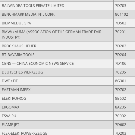
BALWINDRA TOOLS PRIVATE LIMITED
7D703
BENCHMARK MEDIA INT. CORP.
8C1102
BIEMMEDUE SPA
7D502
BMWi \ AUMA (ASSOCIATION OF THE GERMAN TRADE FAIR
7C201
INDUSTRY)
BROCKHAUS HEUER
7D202
BT-BAVARIA TOOLS
7D204
CENS — CHINA ECONOMIC NEWS SERVICE
7D106
DEUTSCHES WERKZEUG
7C205
DWT / FIT
8G301
EASTMAN IMPEX
7D702
ELEKTROFROG
8B602
ERGOMAX
8A205
ESVA.RU
7C902
FLAME JET
7D602
FLEX-ELEKTROWERKZEUGE
7D203