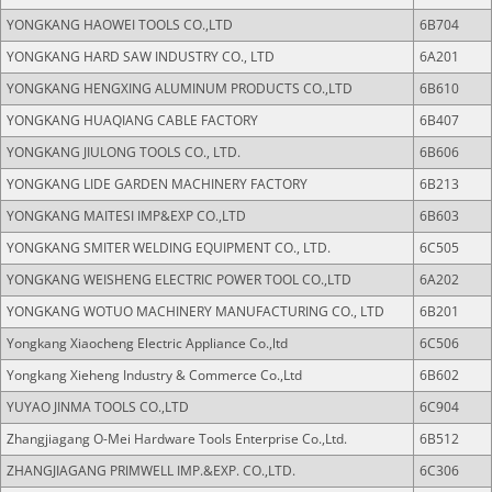
YONGKANG HAOWEI TOOLS CO.,LTD
6B704
YONGKANG HARD SAW INDUSTRY CO., LTD
6A201
YONGKANG HENGXING ALUMINUM PRODUCTS CO.,LTD
6B610
YONGKANG HUAQIANG CABLE FACTORY
6B407
YONGKANG JIULONG TOOLS CO., LTD.
6B606
YONGKANG LIDE GARDEN MACHINERY FACTORY
6B213
YONGKANG MAITESI IMP&EXP CO.,LTD
6B603
YONGKANG SMITER WELDING EQUIPMENT CO., LTD.
6C505
YONGKANG WEISHENG ELECTRIC POWER TOOL CO.,LTD
6A202
YONGKANG WOTUO MACHINERY MANUFACTURING CO., LTD
6B201
Yongkang Xiaocheng Electric Appliance Co.,ltd
6C506
Yongkang Xieheng Industry & Commerce Co.,Ltd
6B602
YUYAO JINMA TOOLS CO.,LTD
6C904
Zhangjiagang O-Mei Hardware Tools Enterprise Co.,Ltd.
6B512
ZHANGJIAGANG PRIMWELL IMP.&EXP. CO.,LTD.
6C306