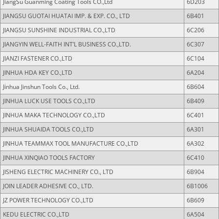
JiangSu Guanming Coating Tools CO.,Ltd
6D203
JIANGSU GUOTAI HUATAI IMP. & EXP. CO., LTD
6B401
JIANGSU SUNSHINE INDUSTRIAL CO.,LTD
6C206
JIANGYIN WELL-FAITH INT’L BUSINESS CO.,LTD.
6C307
JIANZI FASTENER CO.,LTD
6C104
JINHUA HDA KEY CO.,LTD
6A204
Jinhua Jinshun Tools Co., Ltd.
6B604
JINHUA LUCK USE TOOLS CO.,LTD
6B409
JINHUA MAKA TECHNOLOGY CO.,LTD
6C401
JINHUA SHUAIDA TOOLS CO.,LTD
6A301
JINHUA TEAMMAX TOOL MANUFACTURE CO.,LTD
6A302
JINHUA XINQIAO TOOLS FACTORY
6C410
JISHENG ELECTRIC MACHINERY CO., LTD
6B904
JOIN LEADER ADHESIVE CO., LTD.
6B1006
JZ POWER TECHNOLOGY CO.,LTD
6B609
KEDU ELECTRIC CO.,LTD
6A504