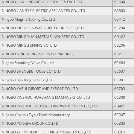
NINGBO LIANFENG METAL PRODUCTS FACTORY
6C604
NINGBO LIANGYE ELECTRIC APPLIANCES CO., LTD.
6A503
Ningbo Magma Tooling Co., LTd.
6B412
NINGBO METALS & WIRE ROPE FITTINGS CO.,LTD
6C204
NINGBO MING YUAN METALS INDUSTRY CO.,LTD.
6D102
NINGBO MINGLI SPRING CO.,LTD
6B206
NINGBO NINGSHING INTERNATIONAL INC.
6B211
Ningbo Shanfeng Valve Co., Ltd
6C404
NINGBO SHENGKE TOOLS CO., LTD
6C607
Ningbo Tiger King Safe Co.,LTD
6C901
NINGBO YARUI IMPORT AND EXPORT CO.,LTD
6B703
NINGBO YINZHOU HUACHANG MACHINERY CO.,LTD
6C308
NINGBO YINZHOU JIACHENG HARDWARE TOOLS CO., LTD
6D405
Ningbo Yinzhou Ziyou Tools Manufactory
6C907
NINGBO YONGFA GROUP CO.,LTD.
6C803
NINGBO ZHENSHENG ELECTRIC APPLIANCES CO.,LTD
6D201