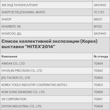
ЭМ ЭНД ТИ КОНСАЛТИНГ
ЗАОЧНО
ЭНЕРГОСПЕЦТЕХНИКА, МНПО
7C1101
ЭНКОР
8B501
ЮНИВЕРС КБ
8F202
ЮНИСОО, ДЦ
ЗАОЧНО
Список коллективной экспозиции (Корея)
выставки “MITEX’2014”
Kомпания
№ стенда
AIMSAK CO., LTD
7D804
HYUN JIN PRECISION CO., LTD
7D802
JEIL TACKER CO., LTD
7D805
KOREA TOOLS INDUSTRY COOPERATIVE (KOTIC)
7D803
KUM SUNG DIAMOND CO., LTD
7D806
SB CORPORATION
7D801
SOYON INDUSTRIAL CO., LTD
7D808