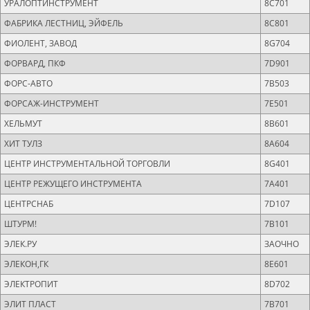
УРАЛОПТИНСТРУМЕНТ
8C701
ФАБРИКА ЛЕСТНИЦ, ЭЙФЕЛЬ
8C801
ФИОЛЕНТ, ЗАВОД
8G704
ФОРВАРД, ПКФ
7D901
ФОРС-АВТО
7B503
ФОРСАЖ-ИНСТРУМЕНТ
7E501
ХЕЛЬМУТ
8B601
ХИТ ТУЛЗ
8A604
ЦЕНТР ИНСТРУМЕНТАЛЬНОЙ ТОРГОВЛИ
8G401
ЦЕНТР РЕЖУЩЕГО ИНСТРУМЕНТА
7A401
ЦЕНТРСНАБ
7D107
ШТУРМ!
7B101
ЭЛЕК.РУ
ЗАОЧНО
ЭЛЕКОН,ГК
8E601
ЭЛЕКТРОПИТ
8D702
ЭЛИТ ПЛАСТ
7B701