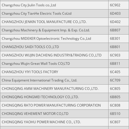
Changzhou City Jiulin Tools co.,Ltd
6C902
Changzhou City TianHe Electric Tools CoLtd
6D403
CHANGZHOU JENKIN TOOL MANUFACTURE CO.,LTD.
6D402
Changzhou Machinery & Equipment Imp. & Exp. Co.Ltd.
6B807
Changzhou MIDEKER Optoelectronic Technology Co.,Ltd
6B301
CHANGZHOU SAIDI TOOLS CO.,LTD
6B801
CHANGZHOU WUJIN DACHENG INDUSTRY&TRADING CO.,LTD
6C903
Changzhou Wujin Great Wall Tools CO;LTD
6B811
CHANGZHOU YIYI TOOLS FACTORY
6C405
China Equipment International Trading Co., Ltd.
6C709
CHONGQING AMM MACHINERY MANUFACTURING CO.,LTD.
6C805
CHONGQING HONGMEI TECHNOLOGY CO.,LTD.
6B805
CHONGQING RATO POWER MANUFACTURING CORPORATION
6C808
CHONGQING VEHEMENT MOTOR CO,LTD
6B510
CHONGQING YAOHU POWER MACHINE CO., LTD.
6C807