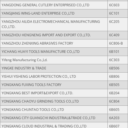
YANGDONG GENERAL CUTLERY ENTERPRISED CO.,LTD
6C603
YANGJIANG WING-LAND ENTERPRISE CO.,LTD
6C101
YANGZHOU AILIDA ELECTROMECHANICAL MANUFACTURING
6C205
CO.,LTD.
YANGZHOU HENGNENG IMPORT AND EXPORT CO.,LTD.
6C409
YANGZHOU ZHENXING ABRASIVES FACTORY
6C806-B
YICHANG HUAYI TOOLS MANUFACTURE CO.,LTD
6B101
Yifeng Manufacturing Co.,Ld.
6C303
YINGKE INDUSTRY & TRADE
6B506
YISHUI YISHENG LABOR PROTECTION CO., LTD
6B806
YONGKANG FUXING TOOLS FACTORY
6B505
YONGKANG BEST IMPORT&EXPORT CO.,LTD.
6B204
YONGKANG CHAOYU GRINDING TOOLS CO.,LTD
6C804
YONGKANG CHUNTAO TOOLS CO.,LTD
6B605
YONGKANG CITY GUANGCHI INDUSTRIAL&TRADE CO.,LTD
6A203
YONGKANG CLOUD INDUSTRIAL & TRADING CO.,LTD
6B607