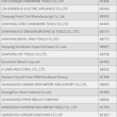
CIXI CHENGJIA HARDWARE TOOLS CO.,LTD
6C606
CIXI EVERFIELD ELECTRIC APPLIANCE CO.,LTD
6D404
Danyang Frank Tool Manufacturing Co., Ltd
6B305
DANYANG CERES HARDWARE TOOLS CO.,LTD
6A405
DANYANG FLY DRAGON BRUSHES & TOOLS CO., LTD.
6D101
DANYANG ROYAL SINO TOOLS CO.,LTD
6B712
Danyang Sinodream Import & Export Co. Ltd.
6B907
DANYANG SKY TOOLS CO.,LTD.
6B706
DuraStark Metal Corp.,Ltd.
6A403
E-LINKS INDUSTRIAL CO., LTD.
6B502
Gaoyao City Jinli Town KXM Hardware Factory
6C908
GUANGZHOU GRAND VIEW IMPORT AND EXPORT CO.,LTD.
6B903
GuangZhou Hexin Industry Co.,Ltd
6A404
GUANGZHOU PROFI-RBSUH COMPANY
6B906
HANGZHOU HUAFENG BIG ARROW TOOLS CO., LTD
6C706
HANGZHOU LONGER SAWCHAIN CO,.LTD
6C407