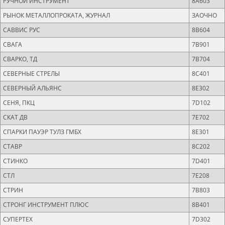
РУЧНОЙ ИНСТРУМЕНТ
8A603
РЫНОК МЕТАЛЛОПРОКАТА, ЖУРНАЛ
ЗАОЧНО
САВВИС РУС
8B604
СВАГА
7B901
СВАРКО, ТД
7B704
СЕВЕРНЫЕ СТРЕЛЫ
8C401
СЕВЕРНЫЙ АЛЬЯНС
8E302
СЕНЯ, ПКЦ
7D102
СКАТ ДВ
7E702
СПАРКИ ПАУЭР ТУЛЗ ГМБХ
8Е301
СТАВР
8C202
СТИНКО
7D401
СТЛ
7Е208
СТРИН
7B803
СТРОНГ ИНСТРУМЕНТ ПЛЮС
8B401
СУПЕРТЕХ
7D302