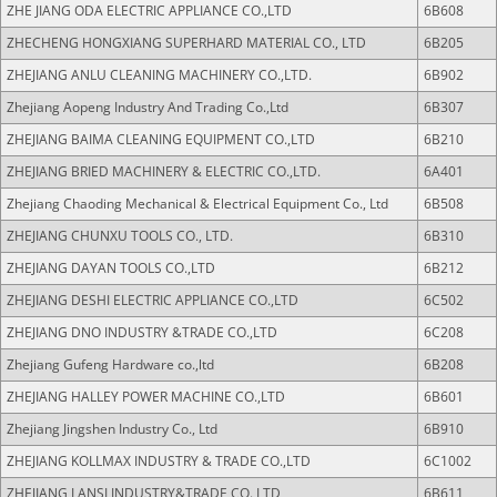
ZHE JIANG ODA ELECTRIC APPLIANCE CO.,LTD
6B608
ZHECHENG HONGXIANG SUPERHARD MATERIAL CO., LTD
6B205
ZHEJIANG ANLU CLEANING MACHINERY CO.,LTD.
6B902
Zhejiang Aopeng Industry And Trading Co.,Ltd
6B307
ZHEJIANG BAIMA CLEANING EQUIPMENT CO.,LTD
6B210
ZHEJIANG BRIED MACHINERY & ELECTRIC CO.,LTD.
6A401
Zhejiang Chaoding Mechanical & Electrical Equipment Co., Ltd
6B508
ZHEJIANG CHUNXU TOOLS CO., LTD.
6B310
ZHEJIANG DAYAN TOOLS CO.,LTD
6B212
ZHEJIANG DESHI ELECTRIC APPLIANCE CO.,LTD
6C502
ZHEJIANG DNO INDUSTRY &TRADE CO.,LTD
6C208
Zhejiang Gufeng Hardware co.,ltd
6B208
ZHEJIANG HALLEY POWER MACHINE CO.,LTD
6B601
Zhejiang Jingshen Industry Co., Ltd
6B910
ZHEJIANG KOLLMAX INDUSTRY & TRADE CO.,LTD
6C1002
ZHEJIANG LANSI INDUSTRY&TRADE CO.,LTD
6B611