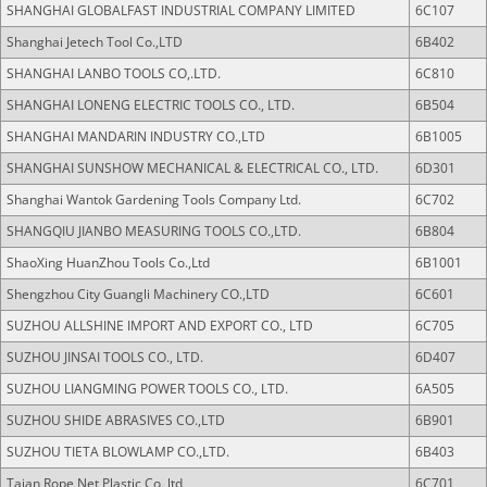
SHANGHAI GLOBALFAST INDUSTRIAL COMPANY LIMITED
6C107
Shanghai Jetech Tool Co.,LTD
6B402
SHANGHAI LANBO TOOLS CO,.LTD.
6C810
SHANGHAI LONENG ELECTRIC TOOLS CO., LTD.
6B504
SHANGHAI MANDARIN INDUSTRY CO.,LTD
6B1005
SHANGHAI SUNSHOW MECHANICAL & ELECTRICAL CO., LTD.
6D301
Shanghai Wantok Gardening Tools Company Ltd.
6C702
SHANGQIU JIANBO MEASURING TOOLS CO.,LTD.
6B804
ShaoXing HuanZhou Tools Co.,Ltd
6B1001
Shengzhou City Guangli Machinery CO.,LTD
6C601
SUZHOU ALLSHINE IMPORT AND EXPORT CO., LTD
6C705
SUZHOU JINSAI TOOLS CO., LTD.
6D407
SUZHOU LIANGMING POWER TOOLS CO., LTD.
6A505
SUZHOU SHIDE ABRASIVES CO.,LTD
6B901
SUZHOU TIETA BLOWLAMP CO.,LTD.
6B403
Taian Rope Net Plastic Co.,ltd
6C701