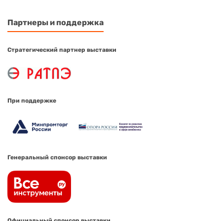
Партнеры и поддержка
Стратегический партнер выставки
При поддержке
Генеральный спонсор выставки
Официальный спонсор выставки