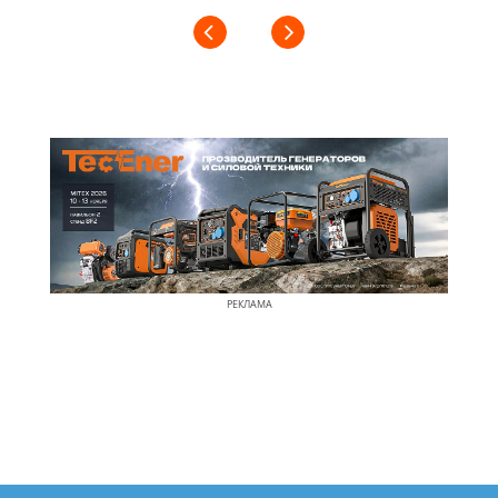
РЕКЛАМА