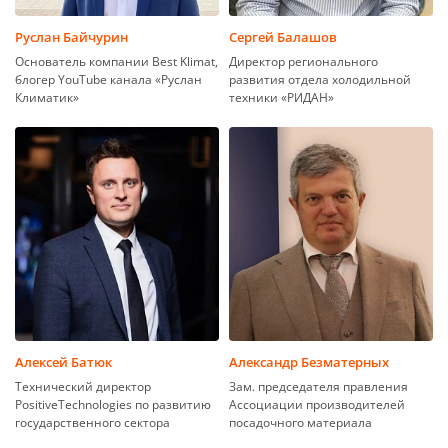
Руслан Байчурин
Сергей Балашов
Основатель компании Best Klimat,
Директор регионального
блогер YouTube канала «Руслан
развития отдела холодильной
Климатик»
техники «РИДАН»
Алексей Батюк
Александр Безматерных
Технический директор
Зам. председателя правления
PositiveTechnologies по развитию
Ассоциации производителей
государственного сектора
посадочного материала