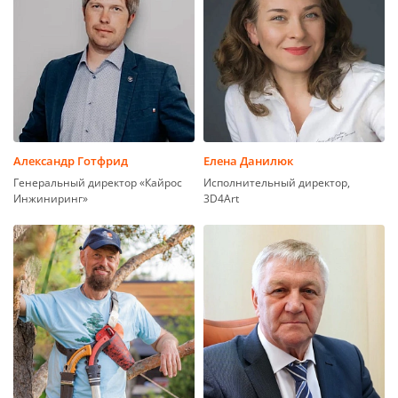
Александр Готфрид
Елена Данилюк
Генеральный директор «Кайрос
Исполнительный директор,
Инжиниринг»
3D4Art