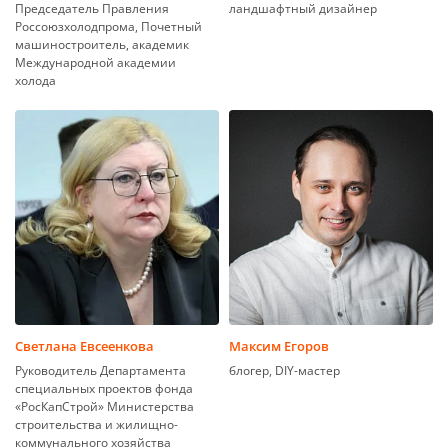
Председатель Правления
ландшафтный дизайнер
Россоюзхолодпрома, Почетный
машиностроитель, академик
Международной академии
холода
Светлана Евсеенкова
Максим Егоров
Руководитель Департамента
блогер, DIY-мастер
специальных проектов фонда
«РосКапСтрой» Министерства
строительства и жилищно-
коммунального хозяйства