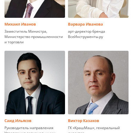
Михаил Иванов
Варвара Иванова
Заместитель Министра,
арт-директор бренда
Министерство промышленности
ВсеИнструменты.ру
и торговли
Саид Ильясов
Виктор Казаков
Руководитель направления
ГК «КрашМаш», генеральный