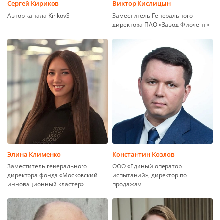
Сергей Кириков
Виктор Кислицын
Автор канала KirikovS
Заместитель Генерального
директора ПАО «Завод Фиолент»
Элина Клименко
Константин Козлов
Заместитель генерального
ООО «Единый оператор
директора фонда «Московский
испытаний», директор по
инновационный кластер»
продажам