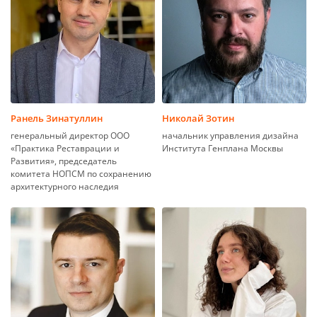
Ранель Зинатуллин
Николай Зотин
генеральный директор ООО
начальник управления дизайна
«Практика Реставрации и
Института Генплана Москвы
Развития», председатель
комитета НОПСМ по сохранению
архитектурного наследия