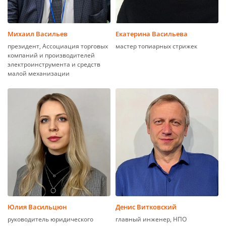
Михаил Васильев
Екатерина Васильева
президент, Ассоциация торговых
мастер топиарных стрижек
компаний и производителей
электроинструмента и средств
малой механизации
Юлия Васильцюн
Денис Витковский
руководитель юридического
главный инженер, НПО