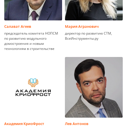
Салават Агеев
Мария Агранович
председатель комитета НОПСМ
директор по развитию СТМ,
по развитию модульного
ВсеИнструменты.ру
домостроения и новым
технологиям в строительстве
Академия КриоФрост
Лев Антонов