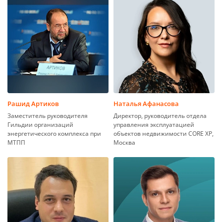
Рашид Артиков
Наталья Афанасова
Заместитель руководителя
Директор, руководитель отдела
Гильдии организаций
управления эксплуатацией
энергетического комплекса при
объектов недвижимости CORE XP,
МТПП
Москва