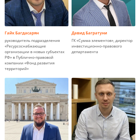
Гайк Багдасарян
Давид Багратуни
руководитель подразделения
ГК «Сумма элементов», директор
«Ресурсоснабжающие
инвестиционно-правового
организации в новых субъектах
департамента
РФ» в Публично-правовой
компании «Фонд развития
территорий»