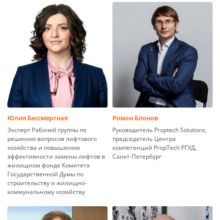
Юлия Бессмертная
Роман Блонов
Эксперт Рабочей группы по
Руководитель Proptech Solutions,
решению вопросов лифтового
председатель Центра
хозяйства и повышению
компетенций PropTech РГУД,
эффективности замены лифтов в
Санкт-Петербург
жилищном фонде Комитета
Государственной Думы по
строительству и жилищно-
коммунальному хозяйству