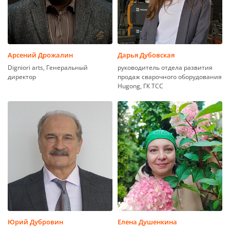
Арсений Дрожалин
Дарья Дубовская
Digniori arts, Генеральный
руководитель отдела развития
директор
продаж сварочного оборудования
Hugong, ГК ТСС
Юрий Дубровин
Елена Душенкина