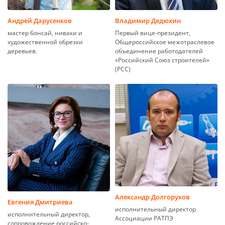
Андрей Дарусенков
Владимир Дедюхин
мастер бонсай, ниваки и
Первый вице-президент,
художественной обрезки
Общероссийское межотраслевое
деревьев.
объединение работодателей
«Российский Союз строителей»
(РСС)
Александр Долгоруков
Евгения Дмитриева
исполнительный директор
исполнительный директор,
Ассоциации РАТПЭ
сопровождение российско-