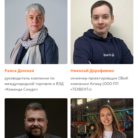
Раиса Донская
Николай Дорофеенко
руководитель компании по
инженер-проектировщик ОВиК
международной торговле и ВЭД
компании Airway (ООО ПП
«Команда Сикурс»
«ТЕХВЕНТ»)