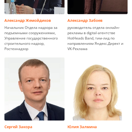
Александр Жемойдиков
Александр Забоев
Начальник Отдела надзора за
руководитель отдела онлайн-
подъемными сооружениями,
рекламы в digital-агентстве
Управление государственного
HotHeads Band, тим-лид по
строительного надзор,
направлениям Яндекс.Директ и
Ростехнадзор
VK-Реклама
Сергей Закора
Юлия Залмина