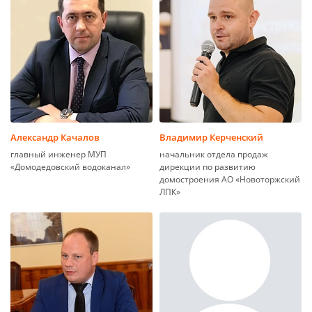
Александр Качалов
Владимир Керченский
главный инженер МУП
начальник отдела продаж
«Домодедовский водоканал»
дирекции по развитию
домостроения АО «Новоторжский
ЛПК»