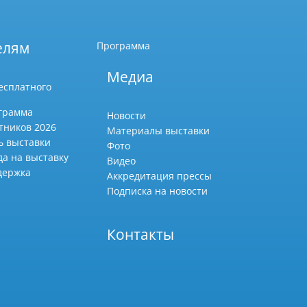
елям
Программа
Медиа
есплатного
грамма
Новости
тников 2026
Материалы выставки
ь выставки
Фото
да на выставку
Видео
держка
Аккредитация прессы
Подписка на новости
Контакты