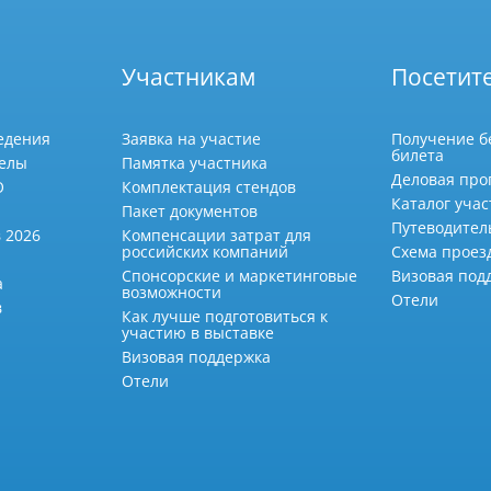
Участникам
Посетит
едения
Заявка на участие
Получение б
билета
делы
Памятка участника
Деловая про
О
Комплектация стендов
Каталог учас
Пакет документов
Путеводител
 2026
Компенсации затрат для
российских компаний
Схема проез
Спонсорские и маркетинговые
Визовая под
а
возможности
Отели
в
Как лучше подготовиться к
участию в выставке
Визовая поддержка
Отели