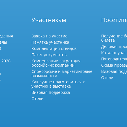
Участникам
Посетит
едения
Заявка на участие
Получение б
билета
делы
Памятка участника
Деловая про
О
Комплектация стендов
Каталог учас
Пакет документов
Путеводител
 2026
Компенсации затрат для
российских компаний
Схема проез
Спонсорские и маркетинговые
Визовая под
а
возможности
Отели
в
Как лучше подготовиться к
участию в выставке
Визовая поддержка
Отели