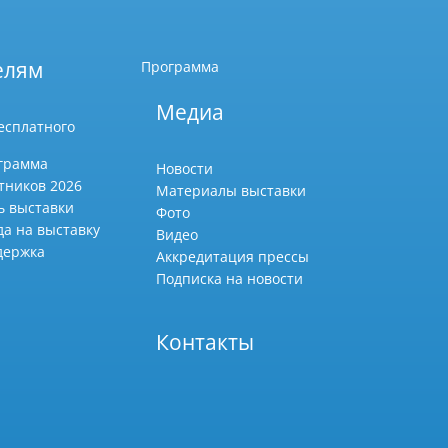
елям
Программа
Медиа
есплатного
грамма
Новости
тников 2026
Материалы выставки
ь выставки
Фото
да на выставку
Видео
держка
Аккредитация прессы
Подписка на новости
Контакты