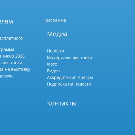
елям
Программа
Медиа
есплатного
грамма
Новости
тников 2026
Материалы выставки
ь выставки
Фото
да на выставку
Видео
держка
Аккредитация прессы
Подписка на новости
Контакты