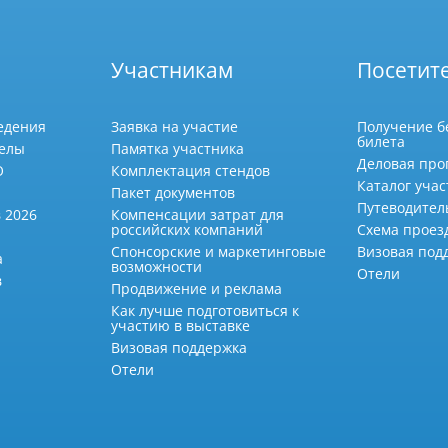
Участникам
Посетит
едения
Заявка на участие
Получение б
билета
делы
Памятка участника
Деловая про
О
Комплектация стендов
Каталог учас
Пакет документов
Путеводител
 2026
Компенсации затрат для
российских компаний
Схема проез
Спонсорские и маркетинговые
Визовая под
а
возможности
Отели
в
Продвижение и реклама
Как лучше подготовиться к
участию в выставке
Визовая поддержка
Отели