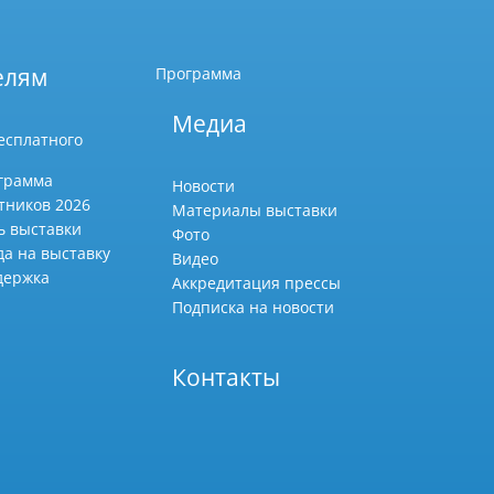
елям
Программа
Медиа
есплатного
грамма
Новости
тников 2026
Материалы выставки
ь выставки
Фото
да на выставку
Видео
держка
Аккредитация прессы
Подписка на новости
Контакты