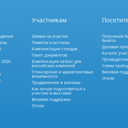
Участникам
Посетит
едения
Заявка на участие
Получение б
билета
делы
Памятка участника
Деловая про
О
Комплектация стендов
Каталог учас
Пакет документов
Путеводител
 2026
Компенсации затрат для
российских компаний
Схема проез
Спонсорские и маркетинговые
Визовая под
а
возможности
Отели
в
Продвижение и реклама
Как лучше подготовиться к
участию в выставке
Визовая поддержка
Отели