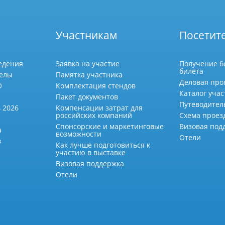
Участникам
Посетит
едения
Заявка на участие
Получение б
билета
делы
Памятка участника
Деловая про
О
Комплектация стендов
Каталог учас
Пакет документов
Путеводител
 2026
Компенсации затрат для
российских компаний
Схема проез
Спонсорские и маркетинговые
Визовая под
а
возможности
Отели
в
Как лучше подготовиться к
участию в выставке
Визовая поддержка
Отели