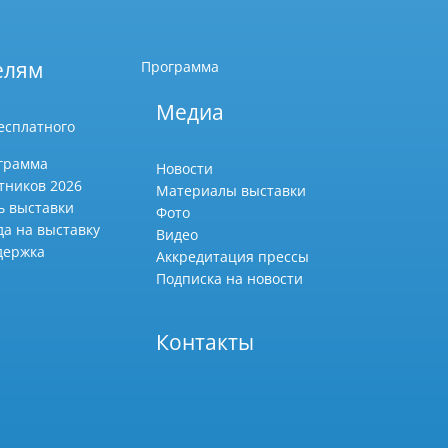
елям
Программа
Медиа
есплатного
грамма
Новости
тников 2026
Материалы выставки
ь выставки
Фото
да на выставку
Видео
держка
Аккредитация прессы
Подписка на новости
Контакты