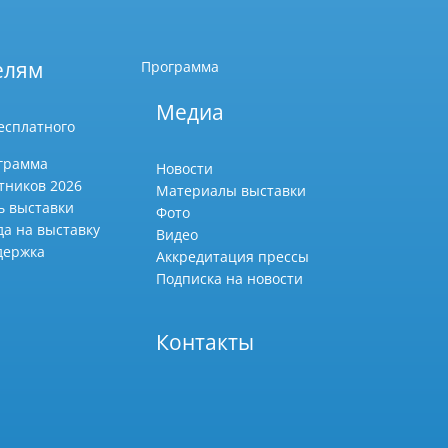
елям
Программа
Медиа
есплатного
грамма
Новости
тников 2026
Материалы выставки
ь выставки
Фото
да на выставку
Видео
держка
Аккредитация прессы
Подписка на новости
Контакты