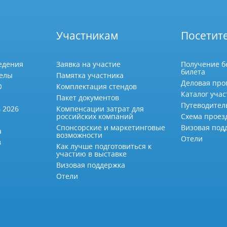
Участникам
Посетит
едения
Заявка на участие
Получение б
билета
делы
Памятка участника
Деловая про
О
Комплектация стендов
Каталог учас
Пакет документов
Путеводител
 2026
Компенсации затрат для
российских компаний
Схема проез
Спонсорские и маркетинговые
Визовая под
а
возможности
Отели
в
Как лучше подготовиться к
участию в выставке
Визовая поддержка
Отели