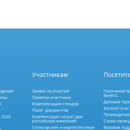
Участникам
Посетит
едения
Заявка на участие
Получение б
билета
делы
Памятка участника
Деловая про
О
Комплектация стендов
Каталог учас
Пакет документов
Путеводител
 2026
Компенсации затрат для
российских компаний
Схема проез
Спонсорские и маркетинговые
Визовая под
а