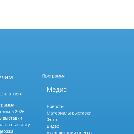
елям
Программа
Медиа
есплатного
грамма
Новости
тников 2026
Материалы выставки
ь выставки
Фото
да на выставку
Видео
держка
Аккредитация прессы