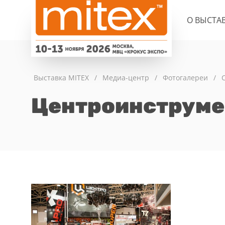
О ВЫСТА
Выставка MITEX
/
Медиа-центр
/
Фотогалереи
/
Центроинструме