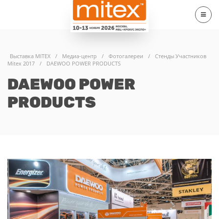
Выставка MITEX
/
Медиа-центр
/
Фотогалереи
/
Стенды Участников
Mitex 2017
/
DAEWOO POWER PRODUCTS
DAEWOO POWER
PRODUCTS