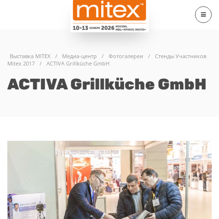
Выставка MITEX
/
Медиа-центр
/
Фотогалереи
/
Стенды Участников
Mitex 2017
/
ACTIVA Grillküche GmbH
ACTIVA Grillküche GmbH