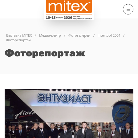
Выставка MITEX
/
Медиа-центр
/
Фотогалереи
/
Intertool 2004
/
Фоторепортаж
Фоторепортаж