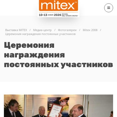
Выставка MITEX
/
Медиа-центр
/
Фотогалереи
/
Mitex 2008
/
Церемония награждения постоянных участников
Церемония
награждения
постоянных участников