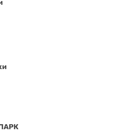
и
ки
 ПАРК