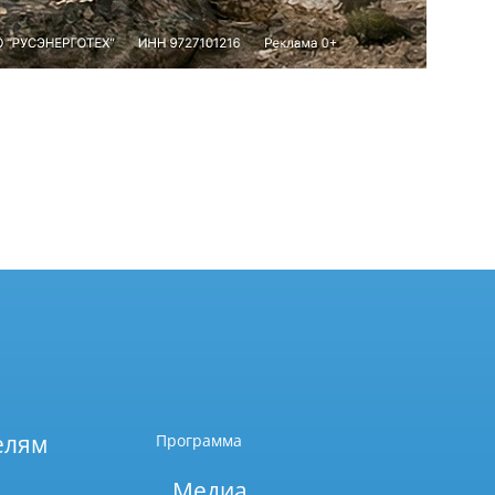
елям
Программа
Медиа