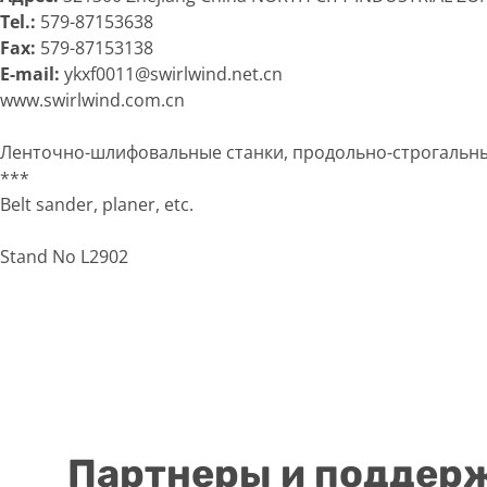
Tel.:
579-87153638
Fax:
579-87153138
E-mail:
ykxf0011@swirlwind.net.cn
www.swirlwind.com.cn
Ленточно-шлифовальные станки, продольно-строгальные
***
Belt sander, planer, etc.
Stand No L2902
Партнеры и поддер