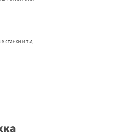
 станки и т.д.
жка