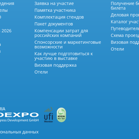
едения
Заявка на участие
Получение б
билета
делы
Памятка участника
Деловая про
О
Комплектация стендов
Каталог учас
Пакет документов
Путеводител
 2026
Компенсации затрат для
российских компаний
Схема проез
Спонсорские и маркетинговые
Визовая под
а
возможности
Отели
в
Как лучше подготовиться к
участию в выставке
Визовая поддержка
Отели
сональных данных