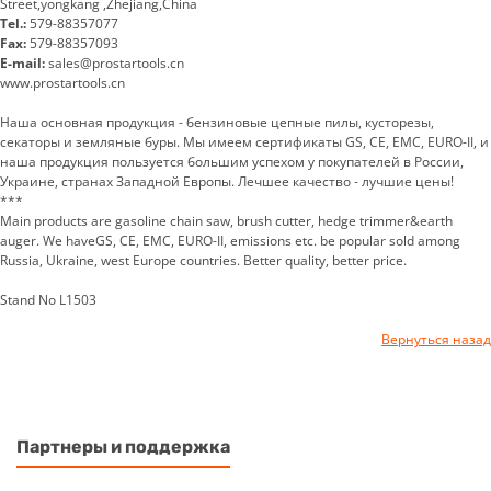
Street,yongkang ,Zhejiang,China
Tel.:
579-88357077
Fax:
579-88357093
E-mail:
sales@prostartools.cn
www.prostartools.cn
Наша основная продукция - бензиновые цепные пилы, кусторезы,
секаторы и земляные буры. Мы имеем сертификаты GS, CE, EMC, EURO-II, и
наша продукция пользуется большим успехом у покупателей в России,
Украине, странах Западной Европы. Лечшее качество - лучшие цены!
***
Main products are gasoline chain saw, brush cutter, hedge trimmer&earth
auger. We haveGS, CE, EMC, EURO-II, emissions etc. be popular sold among
Russia, Ukraine, west Europe countries. Better quality, better price.
Stand No L1503
Вернуться назад
Партнеры и поддержка