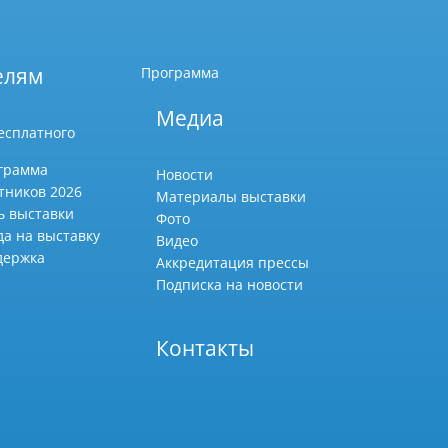
елям
Программа
Медиа
есплатного
грамма
Новости
тников 2026
Материалы выставки
ь выставки
Фото
да на выставку
Видео
держка
Аккредитация прессы
Подписка на новости
Контакты