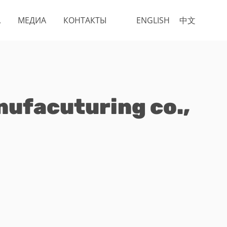
А
МЕДИА
КОНТАКТЫ
ENGLISH
中文
ufacuturing co.,