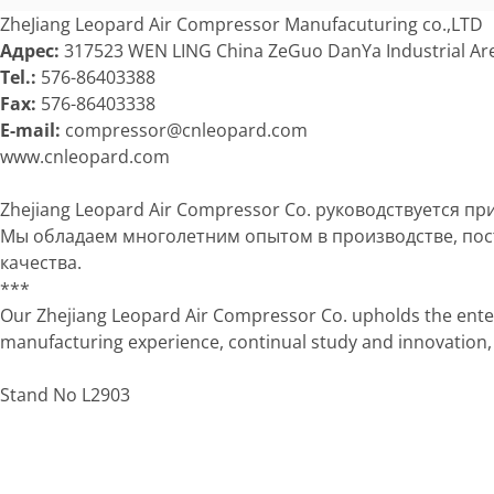
ZheJiang Leopard Air Compressor Manufacuturing co.,LTD
Адрес:
317523 WEN LING China ZeGuo DanYa Industrial Area
Tel.:
576-86403388
Fax:
576-86403338
E-mail:
compressor@cnleopard.com
www.cnleopard.com
Zhejiang Leopard Air Compressor Co. руководствуется 
Мы обладаем многолетним опытом в производстве, пос
качества.
***
Our Zhejiang Leopard Air Compressor Co. upholds the enterp
manufacturing experience, continual study and innovation,
Stand No L2903