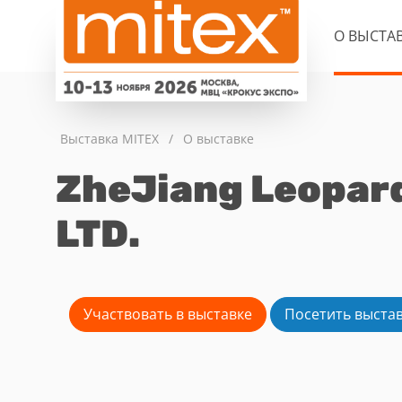
О ВЫСТА
Выставка MITEX
/
О выставке
ZheJiang Leopard
LTD.
Участвовать в выставке
Посетить выста