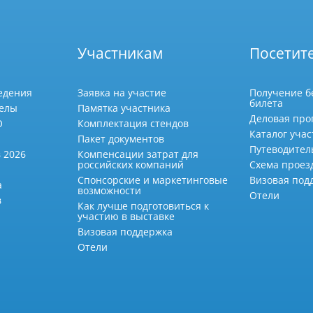
Участникам
Посетит
едения
Заявка на участие
Получение б
билета
делы
Памятка участника
Деловая про
О
Комплектация стендов
Каталог учас
Пакет документов
Путеводител
 2026
Компенсации затрат для
российских компаний
Схема проез
Спонсорские и маркетинговые
Визовая под
а
возможности
Отели
в
Как лучше подготовиться к
участию в выставке
Визовая поддержка
Отели