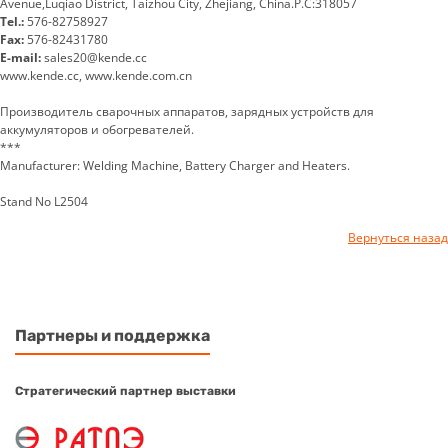
Avenue,Luqiao District, Taizhou City, Zhejiang, China.P.C:318057
Tel.:
576-82758927
Fax:
576-82431780
E-mail:
sales20@kende.cc
www.kende.cc, www.kende.com.cn
Производитель сварочных аппаратов, зарядных устройств для
аккумуляторов и обогревателей.
***
Manufacturer: Welding Machine, Battery Charger and Heaters.
Stand No L2504
Вернуться назад
Партнеры и поддержка
Стратегический партнер выставки