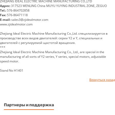
ZHEJIANG IDEAL ELECTRIC MACHINE MANUFACTURING CO.,LTD
Адрес:
317523 WENLING China MUYU YUYING INDUSTRIAL ZONE, ZEGUO
Tel.:
576-864702858
Fax:
576-86471118
E-mail:
sales3@zjidealmotor.com
www.zjidealmotor.com
Zhejiang Ideal Electric Machine Manufacturing Co.,Ltd. специлизируется в
производстве всех видов двигателей: серии Y2 и Y, специальных и
двигателей с регулируемой щастотой вращения.
***
Zhejiang Ideal Electric Machine Manufacturing Co., Ltd., are special in the
manufacturing of all sorts of Y2 series, Y series, special motors, adjustable
speed motor.
Stand No H1401
Вернуться назад
Партнеры и поддержка