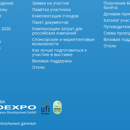
едения
Заявка на участие
Получение б
билета
делы
Памятка участника
Деловая про
О
Комплектация стендов
Каталог учас
Пакет документов
Путеводител
 2026
Компенсации затрат для
российских компаний
Схема проез
Спонсорские и маркетинговые
Визовая под
а
возможности
Отели
в
Как лучше подготовиться к
участию в выставке
Визовая поддержка
Отели
сональных данных