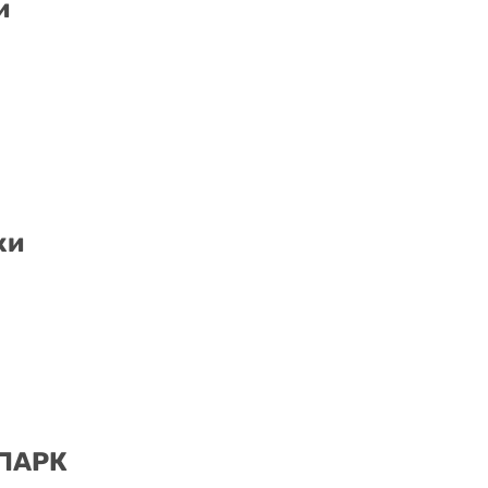
и
ки
 ПАРК