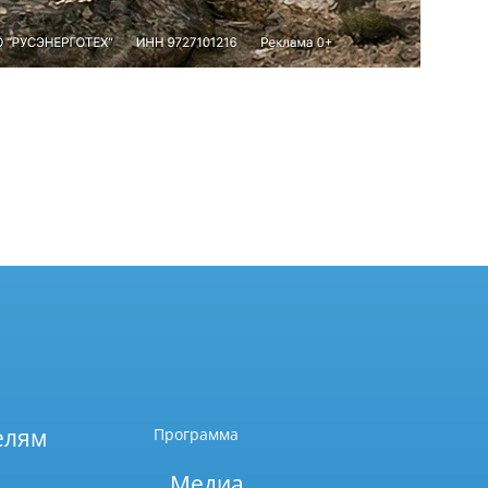
елям
Программа
Медиа