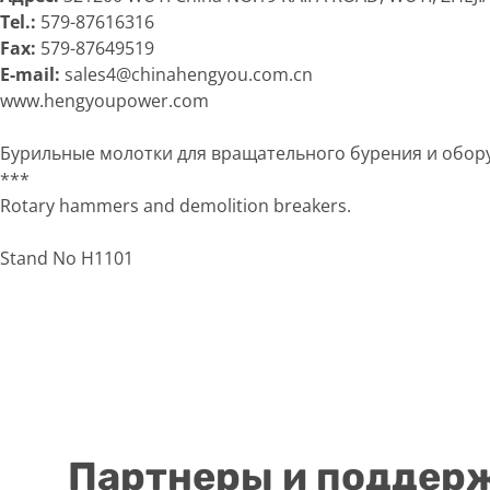
Tel.:
579-87616316
Fax:
579-87649519
E-mail:
sales4@chinahengyou.com.cn
www.hengyoupower.com
Бурильные молотки для вращательного бурения и обору
***
Rotary hammers and demolition breakers.
Stand No H1101
Партнеры и поддер