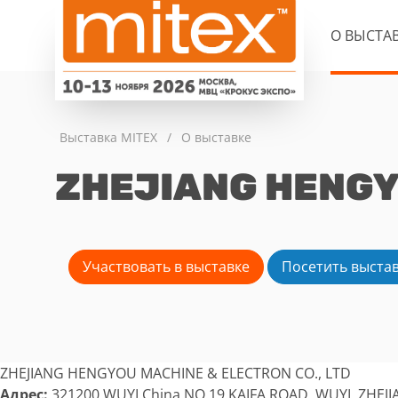
О ВЫСТА
Выставка MITEX
/
О выставке
ZHEJIANG HENGYO
Участвовать в выставке
Посетить выста
ZHEJIANG HENGYOU MACHINE & ELECTRON CO., LTD
Адрес:
321200 WUYI China NO.19 KAIFA ROAD, WUYI, ZHEJI