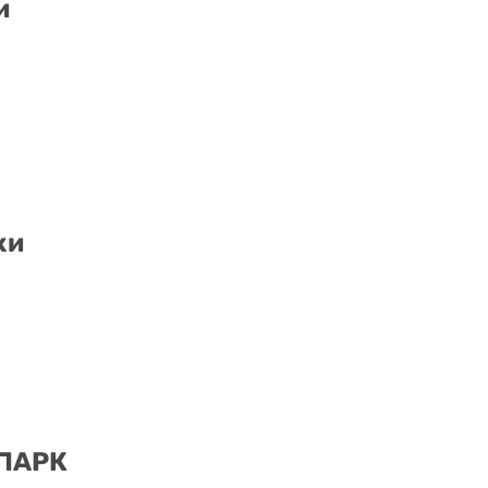
и
ки
 ПАРК