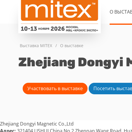
О ВЫСТА
Выставка MITEX
/
О выставке
Zhejiang Dongyi M
Участвовать в выставке
Посетить выста
Zhejiang Dongyi Magnetic Co.,Ltd
Адрес:
321404 LISHUI China No.2 Zhennan Wang Road, Huz