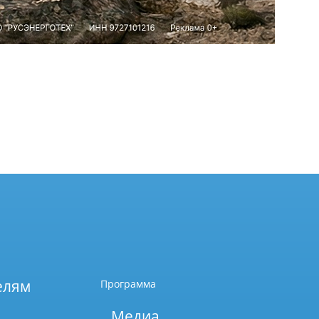
елям
Программа
Медиа