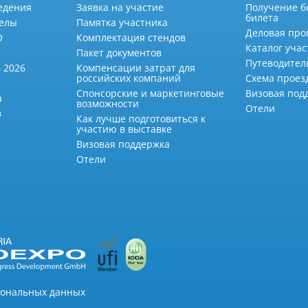
едения
Заявка на участие
Получение б
билета
делы
Памятка участника
Деловая про
О
Комплектация стендов
Каталог учас
Пакет документов
Путеводител
 2026
Компенсации затрат для
российских компаний
Схема проез
Спонсорские и маркетинговые
Визовая под
а
возможности
Отели
в
Как лучше подготовиться к
участию в выставке
Визовая поддержка
Отели
сональных данных