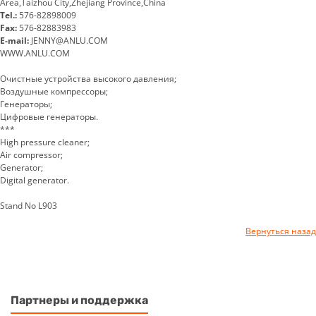
Area,Taizhou City,Zhejiang Province,China
Tel.:
576-82898009
Fax:
576-82883983
E-mail:
JENNY@ANLU.COM
WWW.ANLU.COM
Очистные устройства высокого давления;
Воздушные компрессоры;
Генераторы;
Цифровые генераторы.
***
High pressure cleaner;
Air compressor;
Generator;
Digital generator.
Stand No L903
Вернуться назад
Партнеры и поддержка