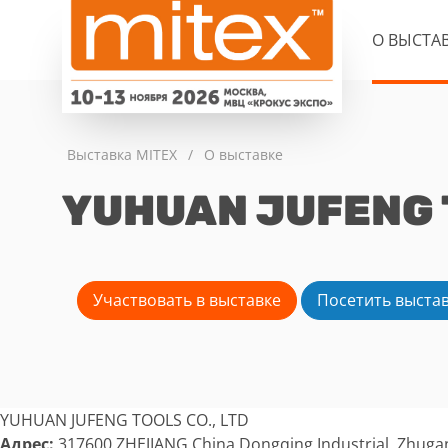
О ВЫСТА
Выставка MITEX
/
О выставке
YUHUAN JUFENG T
Участвовать в выставке
Посетить выста
YUHUAN JUFENG TOOLS CO., LTD
Адрес:
317600 ZHEJIANG China Dongqing Industrial ,Zhug