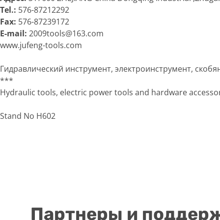
Tel.:
576-87212292
Fax:
576-87239172
E-mail:
2009tools@163.com
www.jufeng-tools.com
Гидравлический инструмент, электроинструмент, скобян
***
Hydraulic tools, electric power tools and hardware accessor
Stand No H602
Партнеры и поддер