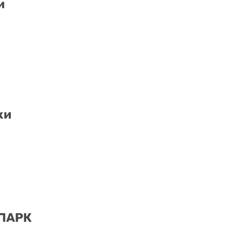
и
ки
 ПАРК