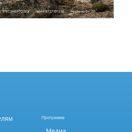
елям
Программа
Медиа