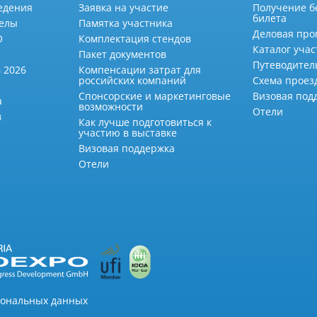
едения
Заявка на участие
Получение б
билета
делы
Памятка участника
Деловая про
О
Комплектация стендов
Каталог учас
Пакет документов
Путеводител
 2026
Компенсации затрат для
российских компаний
Схема проез
Спонсорские и маркетинговые
Визовая под
а
возможности
Отели
в
Как лучше подготовиться к
участию в выставке
Визовая поддержка
Отели
сональных данных