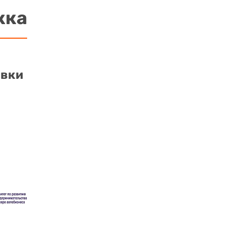
жка
авки