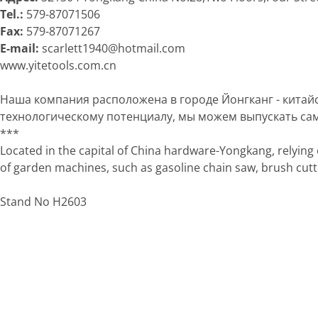
Tel.:
579-87071506
Fax:
579-87071267
E-mail:
scarlett1940@hotmail.com
www.yitetools.com.cn
Наша компания расположена в городе Йонгканг - кита
технологическому потенциалу, мы можем выпускать самы
***
Located in the capital of China hardware-Yongkang, relying 
of garden machines, such as gasoline chain saw, brush cutte
Stand No H2603