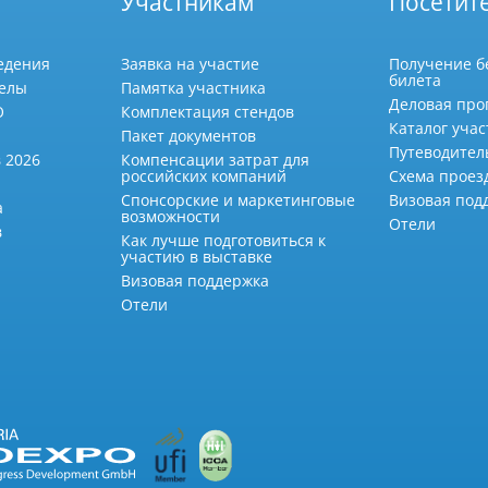
Участникам
Посетит
едения
Заявка на участие
Получение б
билета
делы
Памятка участника
Деловая про
О
Комплектация стендов
Каталог учас
Пакет документов
Путеводител
 2026
Компенсации затрат для
российских компаний
Схема проез
Спонсорские и маркетинговые
Визовая под
а
возможности
Отели
в
Как лучше подготовиться к
участию в выставке
Визовая поддержка
Отели