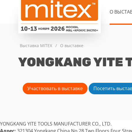
О ВЫСТА
Выставка MITEX
/
О выставке
YONGKANG YITE T
Участвовать в выставке
Посетить выста
YONGKANG YITE TOOLS MANUFACTURER CO., LTD.
Адрес:
321304 Yongkang China No.28,Two Floors,Four Stre