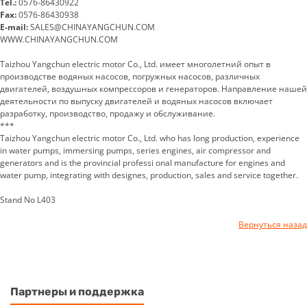
Tel.:
0576-86430922
Fax:
0576-86430938
E-mail:
SALES@CHINAYANGCHUN.COM
WWW.CHINAYANGCHUN.COM
Taizhou Yangchun electric motor Co., Ltd. имеет многолетний опыт в
производстве водяных насосов, погружных насосов, различных
двигателей, воздушных компрессоров и генераторов. Направление нашей
деятельности по выпуску двигателей и водяных насосов включает
разработку, производство, продажу и обслуживание.
***
Taizhou Yangchun electric motor Co., Ltd. who has long production, experience
in water pumps, immersing pumps, series engines, air compressor and
generators and is the provincial professi onal manufacture for engines and
water pump, integrating with designes, production, sales and service together.
Stand No L403
Вернуться назад
Партнеры и поддержка