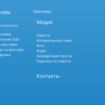
елям
Программа
Медиа
есплатного
грамма
Новости
тников 2026
Материалы выставки
ь выставки
Фото
да на выставку
Видео
держка
Аккредитация прессы
Подписка на новости
Контакты