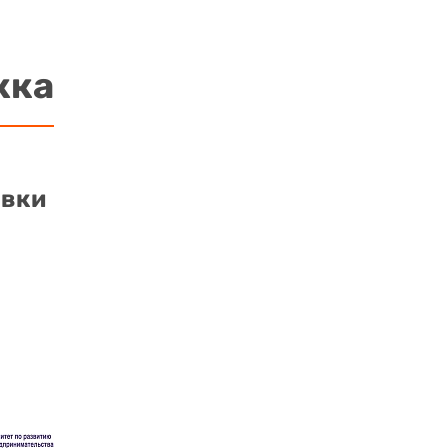
жка
авки