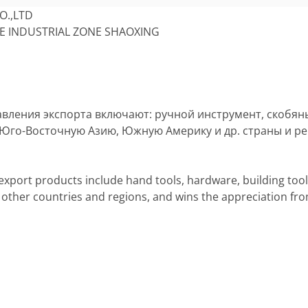
O.,LTD
TE INDUSTRIAL ZONE SHAOXING
ления экспорта включают: ручной инструмент, скобяны
 Юго-Восточную Азию, Южную Америку и др. страны и р
xport products include hand tools, hardware, building too
 other countries and regions, and wins the appreciation fr