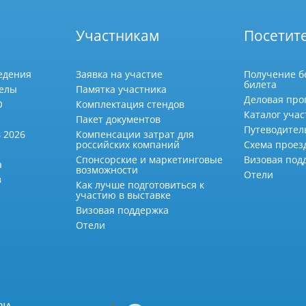
Участникам
Посетит
едения
Заявка на участие
Получение б
билета
делы
Памятка участника
Деловая про
О
Комплектация стендов
Каталог учас
Пакет документов
Путеводител
 2026
Компенсации затрат для
российских компаний
Схема проез
Спонсорские и маркетинговые
Визовая под
а
возможности
Отели
в
Как лучше подготовиться к
участию в выставке
Визовая поддержка
Отели