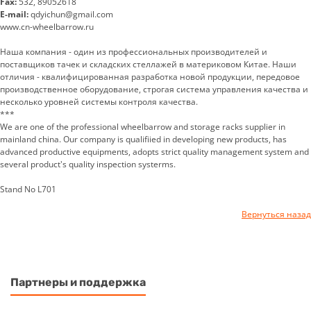
Fax:
532, 89052618
E-mail:
qdyichun@gmail.com
www.cn-wheelbarrow.ru
Наша компания - один из профессиональных производителей и
поставщиков тачек и складских стеллажей в материковом Китае. Наши
отличия - квалифицированная разработка новой продукции, передовое
производственное оборудование, строгая система управления качества и
несколько уровней системы контроля качества.
***
We are one of the professional wheelbarrow and storage racks supplier in
mainland china. Our company is qualifiied in developing new products, has
advanced productive equipments, adopts strict quality management system and
several product's quality inspection systerms.
Stand No L701
Вернуться назад
Партнеры и поддержка