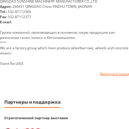
QINGDAO SUNSHINE MACHINERY MANUFACTURER CO.,LTD.
Адрес:
266431 QINGDAO China YINZHU TOWN, JIAONAN
Tel.:
532-87112366
Fax:
532-87112377
E-mail:
Группа компаний, производящих в основном такую продукцию как:
различные тачки, колеса и бетономешалки.
***
We are a factory group which main produce wheelbarrows, wheels and concrete
mixers.
Stand No L603
Вернуться назад
Партнеры и поддержка
Стратегический партнер выставки