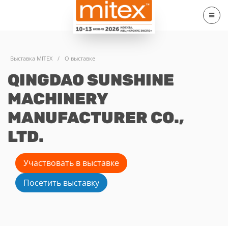
Выставка MITEX
/
О выставке
QINGDAO SUNSHINE
MACHINERY
MANUFACTURER CO.,
LTD.
Участвовать в выставке
Посетить выставку