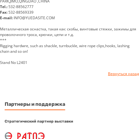
PARK,JIMO,QINGDAO ,CHINA
Tel.:
532-88562777
Fax:
532-88569339
E-mail:
INFO@YUEDASITE.COM
Металлическая оснастка, такая как: скобы, винтовые стяжки, зажимы для
проволочного троса, крючки, цепи и т.д.
***
Rigging hardwre, such as shackle, turnbuckle, wire rope clips,hooks, lashing
chain and so on!
Stand No L2401
Вернуться назад
Партнеры и поддержка
Стратегический партнер выставки