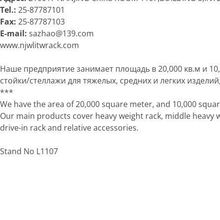
Tel.:
25-87787101
Fax:
25-87787103
E-mail:
sazhao@139.com
www.njwlitwrack.com
Наше предприятие занимает площадь в 20,000 кв.м и 10
стойки/стеллажи для тяжелых, средних и легких издели
***
We have the area of 20,000 square meter, and 10,000 squa
Our main products cover heavy weight rack, middle heavy wei
drive-in rack and relative accessories.
Stand No L1107