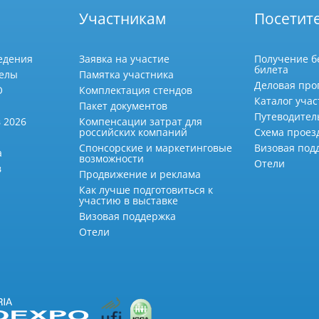
Участникам
Посетит
едения
Заявка на участие
Получение б
билета
делы
Памятка участника
Деловая про
О
Комплектация стендов
Каталог учас
Пакет документов
Путеводител
 2026
Компенсации затрат для
российских компаний
Схема проез
Спонсорские и маркетинговые
Визовая под
а
возможности
Отели
в
Продвижение и реклама
Как лучше подготовиться к
участию в выставке
Визовая поддержка
Отели