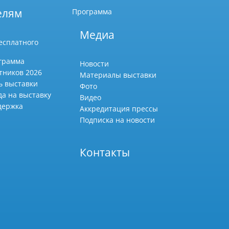
елям
Программа
Медиа
есплатного
грамма
Новости
тников 2026
Материалы выставки
ь выставки
Фото
да на выставку
Видео
держка
Аккредитация прессы
Подписка на новости
Контакты