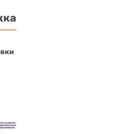
жка
авки