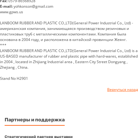
Fax:
0579-86568928
E-mail:
yohkonson@gmail.com
www.gpws.us
LANBOOM RUBBER AND PLASTIC CO.,LTD(General Power Industrial Co., Ltd) -
американская компания, занимающаяся производством резиновых и
пластиковых труб с металлическими компонентами. Компания была
основана в 2004 году, и расположена в китайской провинции Жеянг.
***
LANBOOM RUBBER AND PLASTIC CO.,LTD(General Power Industrial Co., Ltd) is a
US-BASED manufacturer of rubber and plastic pipe with hard-wares, established
in 2004 , located in Zhijiang Industrial area , Eastern City Street Dongyang ,
Zhejiang , China.
Stand No H2901
Вернуться назад
Партнеры и поддержка
Стратегический партнер выставки