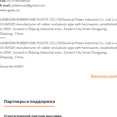
Fax:
0579-86568928
E-mail:
yohkonson@gmail.com
www.gpws.us
LANBOOM RUBBER AND PLASTIC CO.,LTD(General Power Industrial Co., Ltd) is a
US-BASED manufacturer of rubber and plastic pipe with hard-wares, established
in 2004 , located in Zhijiang Industrial area , Eastern City Street Dongyang ,
Zhejiang , China.
***
LANBOOM RUBBER AND PLASTIC CO.,LTD(General Power Industrial Co., Ltd) is a
US-BASED manufacturer of rubber and plastic pipe with hard-wares, established
in 2004 , located in Zhijiang Industrial area , Eastern City Street Dongyang ,
Zhejiang , China.
Stand No H2901
Вернуться назад
Партнеры и поддержка
Стратегический партнер выставки