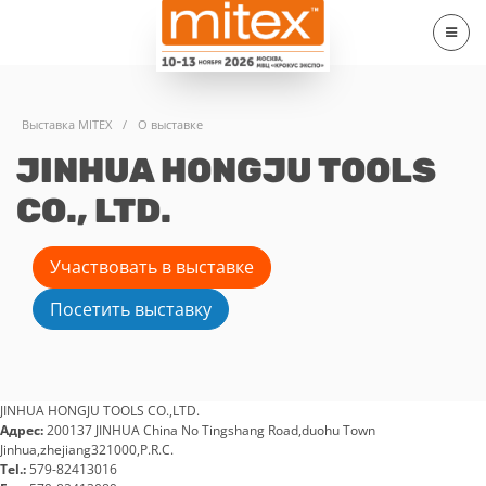
Выставка MITEX
/
О выставке
JINHUA HONGJU TOOLS
CO., LTD.
Участвовать в выставке
Посетить выставку
JINHUA HONGJU TOOLS CO.,LTD.
Адрес:
200137 JINHUA China No Tingshang Road,duohu Town
Jinhua,zhejiang321000,P.R.C.
Tel.:
579-82413016