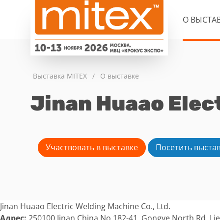
О ВЫСТА
Выставка MITEX
/
О выставке
Jinan Huaao Elect
Участвовать в выставке
Посетить выста
Jinan Huaao Electric Welding Machine Co., Ltd.
Адрес:
250100 Jinan China No.182-41, Gongye North Rd, Li