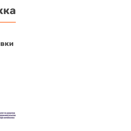
жка
авки