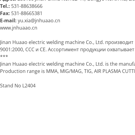
Tel.:
531-88638666
Fax:
531-88665381
E-mail:
yu.xia@jnhuaao.cn
www.jnhuaao.cn
Jinan Huaao electric welding machine Co., Ltd. произв
9001:2000, CCC и СЕ. Ассортимент продукции охватывает
***
Jinan Huaao electric welding machine Co., Ltd. is the manufa
Production range is MMA, MIG/MAG, TIG, AIR PLASMA CUT
Stand No L2404