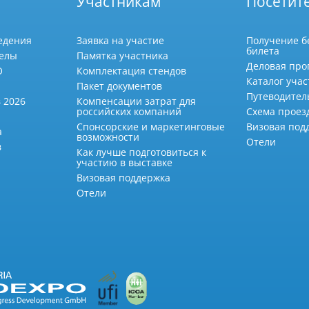
Участникам
Посетит
едения
Заявка на участие
Получение б
билета
делы
Памятка участника
Деловая про
О
Комплектация стендов
Каталог учас
Пакет документов
Путеводител
 2026
Компенсации затрат для
российских компаний
Схема проез
Спонсорские и маркетинговые
Визовая под
а
возможности
Отели
в
Как лучше подготовиться к
участию в выставке
Визовая поддержка
Отели