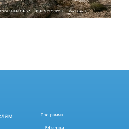
елям
Программа
Медиа