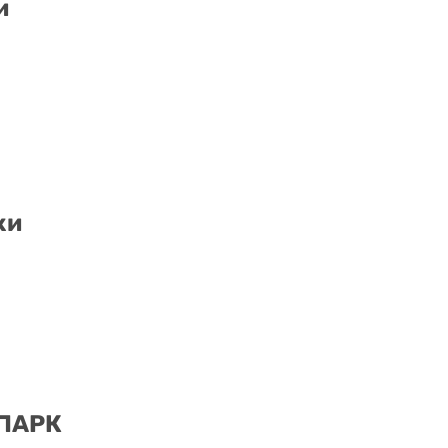
и
ки
 ПАРК