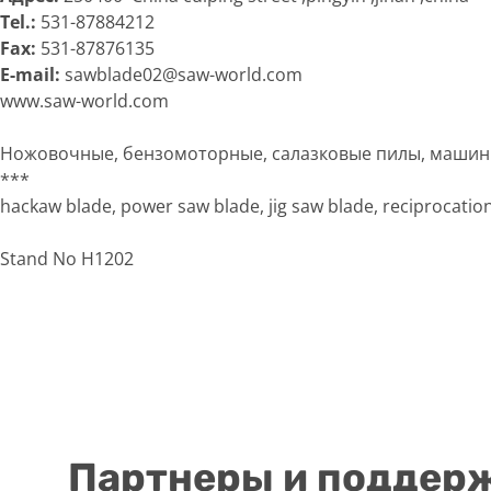
Tel.:
531-87884212
Fax:
531-87876135
E-mail:
sawblade02@saw-world.com
www.saw-world.com
Ножовочные, бензомоторные, салазковые пилы, машинны
***
hackaw blade, power saw blade, jig saw blade, reciprocatio
Stand No H1202
Партнеры и поддер