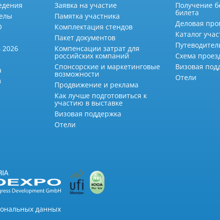
едения
Заявка на участие
Получение б
билета
делы
Памятка участника
Деловая про
О
Комплектация стендов
Каталог учас
Пакет документов
Путеводител
 2026
Компенсации затрат для
российских компаний
Схема проез
Спонсорские и маркетинговые
Визовая под
а
возможности
Отели
в
Продвижение и реклама
Как лучше подготовиться к
участию в выставке
Визовая поддержка
Отели
сональных данных