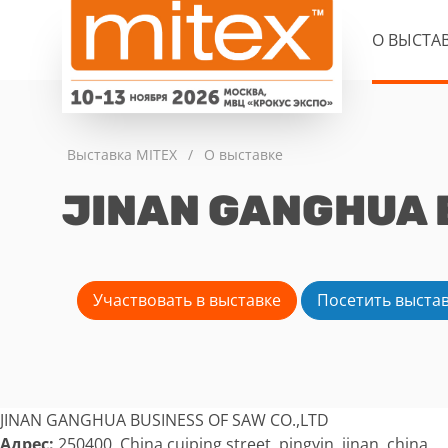
О ВЫСТА
Выставка MITEX
/
О выставке
JINAN GANGHUA B
Участвовать в выставке
Посетить выста
JINAN GANGHUA BUSINESS OF SAW CO.,LTD
Адрес:
250400 China cuiping street ,pingyin ,jinan ,china