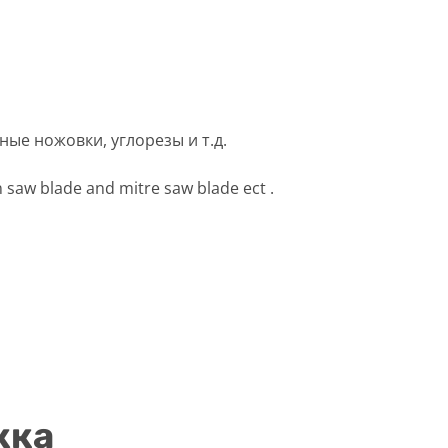
е ножовки, углорезы и т.д.
n saw blade and mitre saw blade ect .
жка